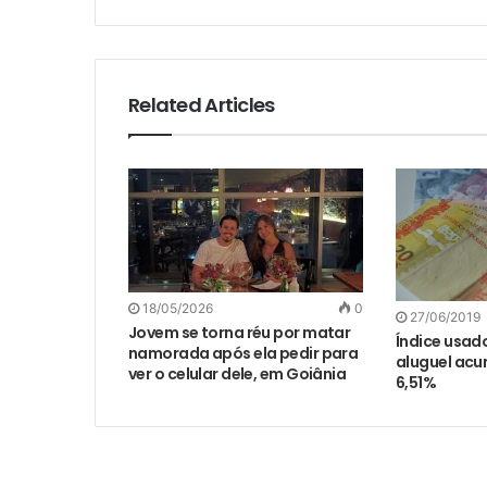
Related Articles
18/05/2026
0
27/06/2019
Jovem se torna réu por matar
Índice usad
namorada após ela pedir para
aluguel acu
ver o celular dele, em Goiânia
6,51%