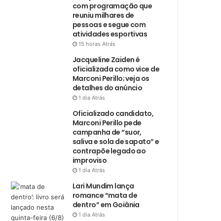
com programação que
reuniu milhares de
pessoas e segue com
atividades esportivas
15 horas Atrás
Jacqueline Zaiden é
oficializada como vice de
Marconi Perillo; veja os
detalhes do anúncio
1 dia Atrás
Oficializado candidato,
Marconi Perillo pede
campanha de “suor,
saliva e sola de sapato” e
contrapõe legado ao
improviso
1 dia Atrás
Lari Mundim lança
romance “mata de
dentro” em Goiânia
1 dia Atrás