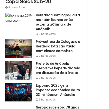
Copa Goiás Sub-20
9 horas Atrás
Vereador Domingos Paula
mantém licença e não
retorna à Câmara de
Anápolis
9 horas Atrás
Pré-estreia de Colegas e o
Herdeiro lota São Paulo
com elenco completo
9 horas Atrás
Prefeito de Anápolis
intervém e impede tiroteio
em discussão de trânsito
9 horas Atrás
Expoana 2026 gera
impacto econômico de R$
23 milhões em Anápolis
9 horas Atrás
Nerópolis celebra 78 anos