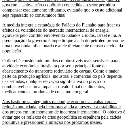
governo, a subvenção econômica concedida ao setor permitirá
compensar esse aumento tributário, evitando que o custo adicional
seja repassado ao consumidor final.
A medida integra a estratégia do Palácio do Planalto para frear os
efeitos da volatilidade do mercado internacional de energia,
agravada pelo conflito envolvendo Estados Unidos, Israel e Irã. A
preocupação do governo é impedir que a alta do petróleo provoque
uma nova onda inflacionária e afete diretamente o custo de vida da
população.
O diesel é considerado um dos combustíveis mais sensíveis para a
atividade econômica brasileira por ser a principal fonte de
abastecimento do transporte rodoviário de cargas. Como a maior
parte da produção agrícola, industrial e comercial do país depende
das estradas, qualquer elevação significativa no preço do
combustível costuma impactar o valor final de alimentos,
medicamentos e produtos de consumo em geral.
Nos bastidores, integrantes da equipe econômica avaliam que a
redução anunciada pela Petrobras ajuda a preservar a estabilidade
dos preços em um momento de incerteza internacional. O objetivo é
evitar que os reflexos da crise geopolítica se espalhem pela cadeia
produtiva e pressionem a inflação nos próximos meses.