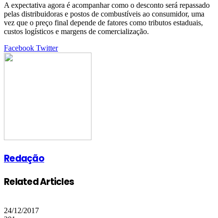
A expectativa agora é acompanhar como o desconto será repassado
pelas distribuidoras e postos de combustíveis ao consumidor, uma
vez que o preço final depende de fatores como tributos estaduais,
custos logísticos e margens de comercialização.
Google+
LinkedIn
StumbleUpon
Tumblr
Pinterest
Reddit
VKontakte
Share
Print
Facebook
Twitter
via
Email
Redação
Related Articles
24/12/2017