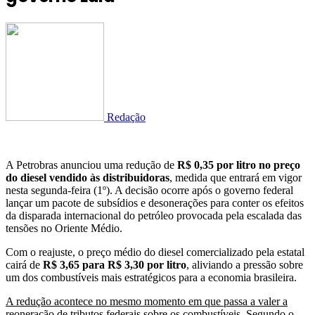
Redação
A Petrobras anunciou uma redução de
R$ 0,35 por litro no preço
do diesel vendido às distribuidoras
, medida que entrará em vigor
nesta segunda-feira (1º). A decisão ocorre após o governo federal
lançar um pacote de subsídios e desonerações para conter os efeitos
da disparada internacional do petróleo provocada pela escalada das
tensões no Oriente Médio.
Com o reajuste, o preço médio do diesel comercializado pela estatal
cairá de
R$ 3,65 para R$ 3,30 por litro
, aliviando a pressão sobre
um dos combustíveis mais estratégicos para a economia brasileira.
A redução acontece no mesmo momento em que passa a valer a
reoneração de tributos federais sobre os combustíveis. Segundo o