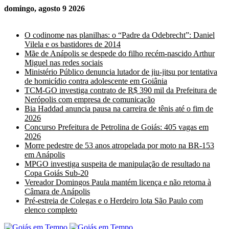
domingo, agosto 9 2026
Últimas Notícias
O codinome nas planilhas: o “Padre da Odebrecht”: Daniel
Vilela e os bastidores de 2014
Mãe de Anápolis se despede do filho recém-nascido Arthur
Miguel nas redes sociais
Ministério Público denuncia lutador de jiu-jitsu por tentativa
de homicídio contra adolescente em Goiânia
TCM-GO investiga contrato de R$ 390 mil da Prefeitura de
Nerópolis com empresa de comunicação
Bia Haddad anuncia pausa na carreira de tênis até o fim de
2026
Concurso Prefeitura de Petrolina de Goiás: 405 vagas em
2026
Morre pedestre de 53 anos atropelada por moto na BR-153
em Anápolis
MPGO investiga suspeita de manipulação de resultado na
Copa Goiás Sub-20
Vereador Domingos Paula mantém licença e não retorna à
Câmara de Anápolis
Pré-estreia de Colegas e o Herdeiro lota São Paulo com
elenco completo