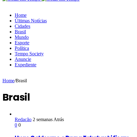
Home
Últimas Notícias
Cidades
Brasil
Mundo
Esporte
Política
Tempo Society
Anuncie
Expediente
Home
/
Brasil
Brasil
Redação
2 semanas Atrás
0
0