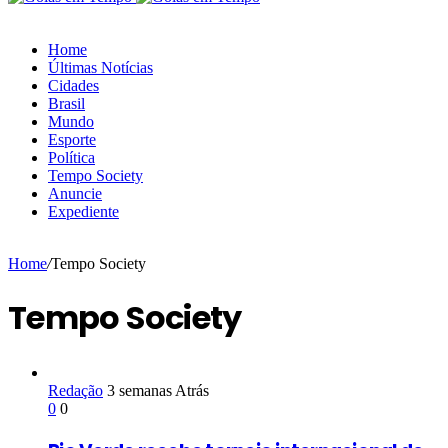
Home
Últimas Notícias
Cidades
Brasil
Mundo
Esporte
Política
Tempo Society
Anuncie
Expediente
Home
/
Tempo Society
Tempo Society
Redação
3 semanas Atrás
0
0