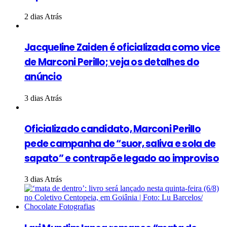
2 dias Atrás
Jacqueline Zaiden é oficializada como vice
de Marconi Perillo; veja os detalhes do
anúncio
3 dias Atrás
Oficializado candidato, Marconi Perillo
pede campanha de “suor, saliva e sola de
sapato” e contrapõe legado ao improviso
3 dias Atrás