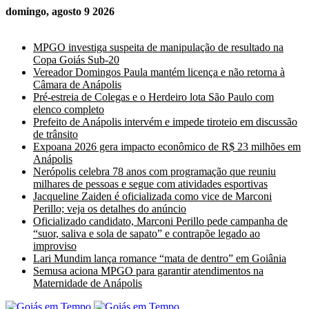
domingo, agosto 9 2026
Últimas Notícias
MPGO investiga suspeita de manipulação de resultado na
Copa Goiás Sub-20
Vereador Domingos Paula mantém licença e não retorna à
Câmara de Anápolis
Pré-estreia de Colegas e o Herdeiro lota São Paulo com
elenco completo
Prefeito de Anápolis intervém e impede tiroteio em discussão
de trânsito
Expoana 2026 gera impacto econômico de R$ 23 milhões em
Anápolis
Nerópolis celebra 78 anos com programação que reuniu
milhares de pessoas e segue com atividades esportivas
Jacqueline Zaiden é oficializada como vice de Marconi
Perillo; veja os detalhes do anúncio
Oficializado candidato, Marconi Perillo pede campanha de
“suor, saliva e sola de sapato” e contrapõe legado ao
improviso
Lari Mundim lança romance “mata de dentro” em Goiânia
Semusa aciona MPGO para garantir atendimentos na
Maternidade de Anápolis