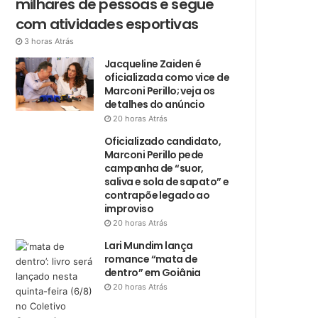
milhares de pessoas e segue
com atividades esportivas
3 horas Atrás
Jacqueline Zaiden é
oficializada como vice de
Marconi Perillo; veja os
detalhes do anúncio
20 horas Atrás
Oficializado candidato,
Marconi Perillo pede
campanha de “suor,
saliva e sola de sapato” e
contrapõe legado ao
improviso
20 horas Atrás
Lari Mundim lança
romance “mata de
dentro” em Goiânia
20 horas Atrás