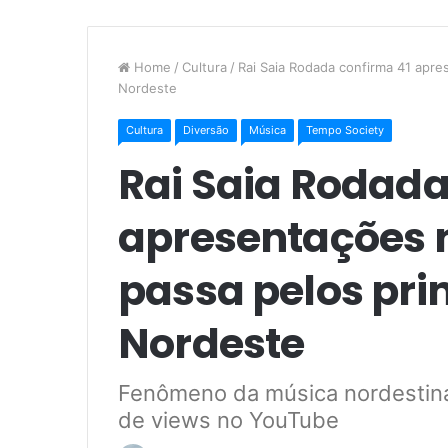
Home
/
Cultura
/
Rai Saia Rodada confirma 41 apre
Nordeste
Cultura
Diversão
Música
Tempo Society
Rai Saia Rodada
apresentações 
passa pelos prin
Nordeste
Fenômeno da música nordestina,
de views no YouTube