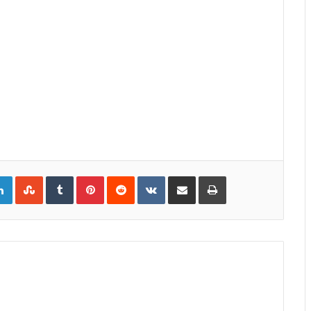
gle+
LinkedIn
StumbleUpon
Tumblr
Pinterest
Reddit
VKontakte
Share
Print
via
Email