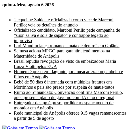
quinta-feira, agosto 6 2026
Últimas Notícias
Jacqueline Zaiden é oficializada como vice de Marconi
Perillo; veja os detalhes do anúncio
Oficializado candidato, Marconi Perillo pede campanha de
“suor, saliva e sola de sapato” e contrapõe legado ao
improviso
Lari Mundim lança romance “mata de dentro” em Goiânia
Semusa aciona MPGO para garantir atendimentos na
Maternidade de Anápolis
Brasil repudia revogação de visto da embaixadora Maria
Luiza Viotti pelos EUA
Homem é preso em flagrante por ameaçar ex-companheira e
filhos em Anápolis
Bebê de 50 dias é internada com múltiplas fraturas em
Morrinhos e pais são presos por suspeita de maus-tratos
Rumo ao 5º mandato: Convenção confirma Marconi Perillo,
que apresenta plano de governo com IA e foco regional
Entregador de app é preso por liderar espancamento de
morador em Anápolis
Rede municipal de Anápolis oferece 915 vagas remanescentes
a partir de 5 de agosto