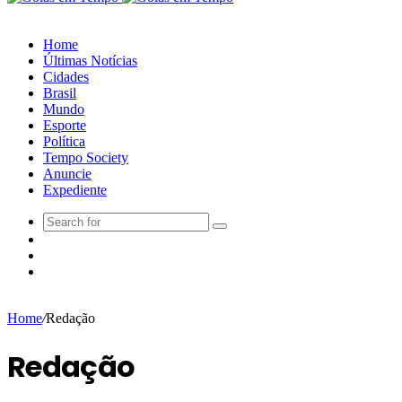
Home
Últimas Notícias
Cidades
Brasil
Mundo
Esporte
Política
Tempo Society
Anuncie
Expediente
Home
/
Redação
Redação