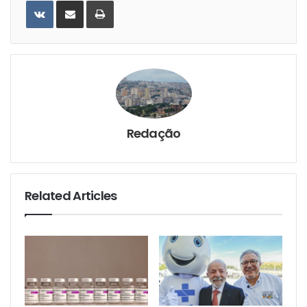
VKontakte
Share
Print
via
Email
Redação
Related Articles