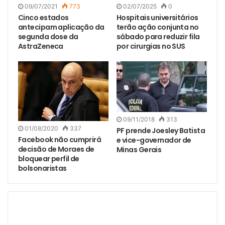
09/07/2021
773
02/07/2025
0
Cinco estados
Hospitais universitários
antecipam aplicação da
terão ação conjunta no
segunda dose da
sábado para reduzir fila
AstraZeneca
por cirurgias no SUS
09/11/2018
313
01/08/2020
337
PF prende Joesley Batista
Facebook não cumprirá
e vice-governador de
decisão de Moraes de
Minas Gerais
bloquear perfil de
bolsonaristas