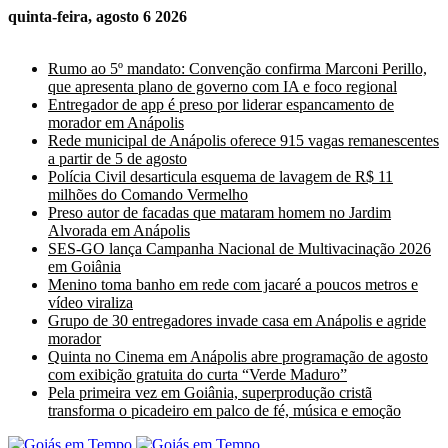
quinta-feira, agosto 6 2026
Últimas Notícias
Rumo ao 5º mandato: Convenção confirma Marconi Perillo,
que apresenta plano de governo com IA e foco regional
Entregador de app é preso por liderar espancamento de
morador em Anápolis
Rede municipal de Anápolis oferece 915 vagas remanescentes
a partir de 5 de agosto
Polícia Civil desarticula esquema de lavagem de R$ 11
milhões do Comando Vermelho
Preso autor de facadas que mataram homem no Jardim
Alvorada em Anápolis
SES-GO lança Campanha Nacional de Multivacinação 2026
em Goiânia
Menino toma banho em rede com jacaré a poucos metros e
vídeo viraliza
Grupo de 30 entregadores invade casa em Anápolis e agride
morador
Quinta no Cinema em Anápolis abre programação de agosto
com exibição gratuita do curta “Verde Maduro”
Pela primeira vez em Goiânia, superprodução cristã
transforma o picadeiro em palco de fé, música e emoção