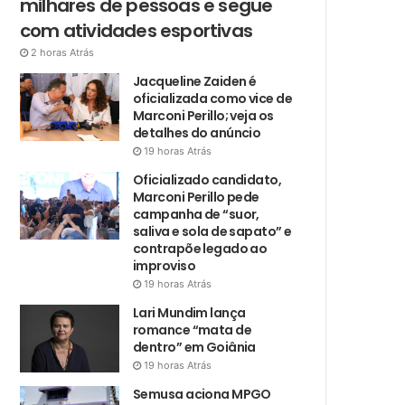
milhares de pessoas e segue
com atividades esportivas
2 horas Atrás
Jacqueline Zaiden é
oficializada como vice de
Marconi Perillo; veja os
detalhes do anúncio
19 horas Atrás
Oficializado candidato,
Marconi Perillo pede
campanha de “suor,
saliva e sola de sapato” e
contrapõe legado ao
improviso
19 horas Atrás
Lari Mundim lança
romance “mata de
dentro” em Goiânia
19 horas Atrás
Semusa aciona MPGO