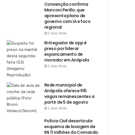
Convenção confirma
Marconi Perillo, que
apresenta plano de
governo com IA e foco
regional
2 dias Atrás
Entregador de app é
preso por liderar
espancamento de
morador em Anápolis
2 dias Atrás
Rede municipal de
Anápolis oferece 915
vagas remanescentes a
partir de 5 de agosto
2 dias Atrás
Polícia Civil desarticula
esquema de lavagem de
R$ 11 milhões do Comando