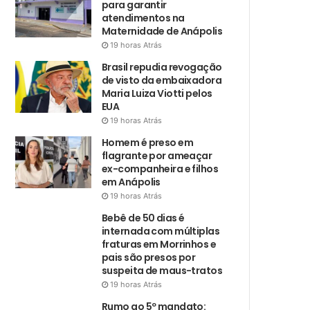
para garantir
atendimentos na
Maternidade de Anápolis
19 horas Atrás
Brasil repudia revogação
de visto da embaixadora
Maria Luiza Viotti pelos
EUA
19 horas Atrás
Homem é preso em
flagrante por ameaçar
ex-companheira e filhos
em Anápolis
19 horas Atrás
Bebê de 50 dias é
internada com múltiplas
fraturas em Morrinhos e
pais são presos por
suspeita de maus-tratos
19 horas Atrás
Rumo ao 5º mandato: