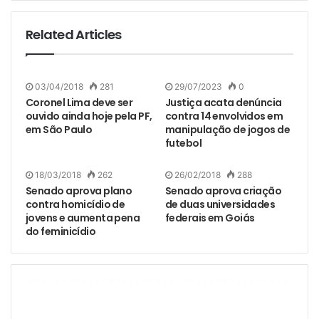
Related Articles
03/04/2018
281
29/07/2023
0
Coronel Lima deve ser
Justiça acata denúncia
ouvido ainda hoje pela PF,
contra 14 envolvidos em
em São Paulo
manipulação de jogos de
futebol
18/03/2018
262
26/02/2018
288
Senado aprova plano
Senado aprova criação
contra homicídio de
de duas universidades
jovens e aumenta pena
federais em Goiás
do feminicídio