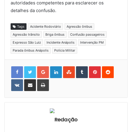
autoridades competentes para esclarecer os
detalhes da confusão.
Tags
Acidente Rodoviário
Agressão ônibus
Agressão trânsito
Briga ônibus
Confusão passageiros
Expresso São Luiz
Incidente Anápolis
Intervenção PM
Parada ônibus Anápolis
Polícia Militar
Google+
LinkedIn
StumbleUpon
Tumblr
Pinterest
Reddit
VKontakte
Share
Print
via
Email
Redação