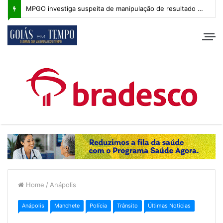
MPGO investiga suspeita de manipulação de resultado na Copa Goiás Sub-20
Home
/
Anápolis
Anápolis
Manchete
Polícia
Trânsito
Últimas Notícias