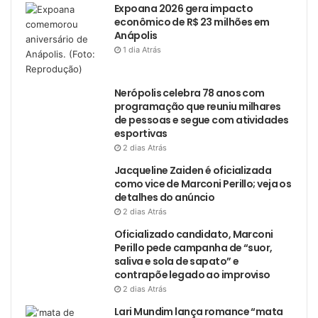
Expoana 2026 gera impacto
econômico de R$ 23 milhões em
Anápolis
1 dia Atrás
Nerópolis celebra 78 anos com
programação que reuniu milhares
de pessoas e segue com atividades
esportivas
2 dias Atrás
Jacqueline Zaiden é oficializada
como vice de Marconi Perillo; veja os
detalhes do anúncio
2 dias Atrás
Oficializado candidato, Marconi
Perillo pede campanha de “suor,
saliva e sola de sapato” e
contrapõe legado ao improviso
2 dias Atrás
Lari Mundim lança romance “mata