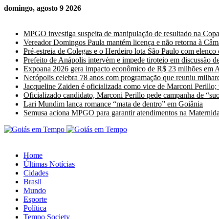
domingo, agosto 9 2026
Últimas Notícias
MPGO investiga suspeita de manipulação de resultado na Cop
Vereador Domingos Paula mantém licença e não retorna à Câm
Pré-estreia de Colegas e o Herdeiro lota São Paulo com elenco
Prefeito de Anápolis intervém e impede tiroteio em discussão de
Expoana 2026 gera impacto econômico de R$ 23 milhões em A
Nerópolis celebra 78 anos com programação que reuniu milhare
Jacqueline Zaiden é oficializada como vice de Marconi Perillo;
Oficializado candidato, Marconi Perillo pede campanha de “suor
Lari Mundim lança romance “mata de dentro” em Goiânia
Semusa aciona MPGO para garantir atendimentos na Maternida
Home
Últimas Notícias
Cidades
Brasil
Mundo
Esporte
Política
Tempo Society