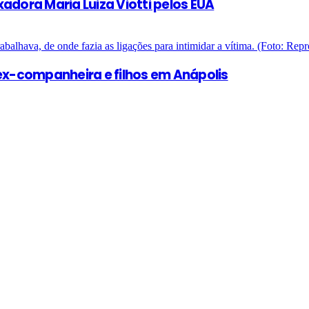
adora Maria Luiza Viotti pelos EUA
x-companheira e filhos em Anápolis