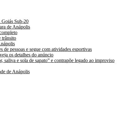
a Goiás Sub-20
ara de Anápolis
 completo
 trânsito
nápolis
s de pessoas e segue com atividades esportivas
 veja os detalhes do anúncio
, saliva e sola de sapato” e contrapõe legado ao improviso
de de Anápolis