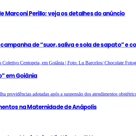
e Marconi Perillo; veja os detalhes do anúncio
e campanha de “suor, saliva e sola de sapato” e 
o” em Goiânia
entos na Maternidade de Anápolis