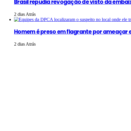
Brasil repudia revogação de visto da embaix
2 dias Atrás
Homem é preso em flagrante por ameaçar e
2 dias Atrás