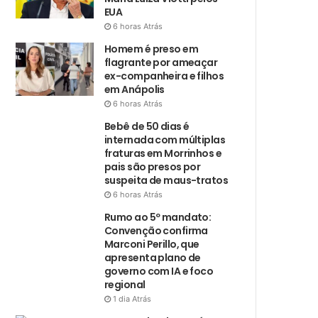
EUA
6 horas Atrás
Homem é preso em
flagrante por ameaçar
ex-companheira e filhos
em Anápolis
6 horas Atrás
Bebê de 50 dias é
internada com múltiplas
fraturas em Morrinhos e
pais são presos por
suspeita de maus-tratos
6 horas Atrás
Rumo ao 5º mandato:
Convenção confirma
Marconi Perillo, que
apresenta plano de
governo com IA e foco
regional
1 dia Atrás