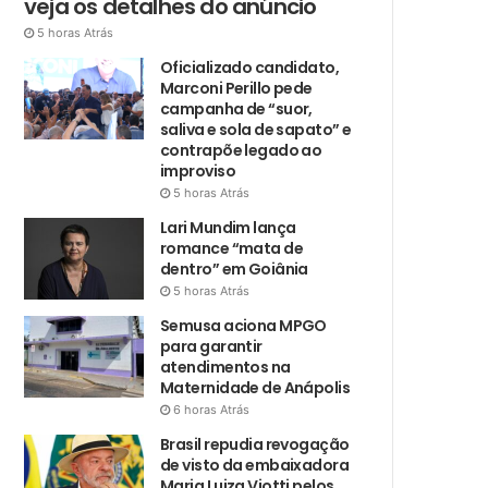
veja os detalhes do anúncio
5 horas Atrás
Oficializado candidato,
Marconi Perillo pede
campanha de “suor,
saliva e sola de sapato” e
contrapõe legado ao
improviso
5 horas Atrás
Lari Mundim lança
romance “mata de
dentro” em Goiânia
5 horas Atrás
Semusa aciona MPGO
para garantir
atendimentos na
Maternidade de Anápolis
6 horas Atrás
Brasil repudia revogação
de visto da embaixadora
Maria Luiza Viotti pelos