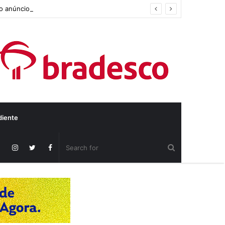
do anúncio
diente