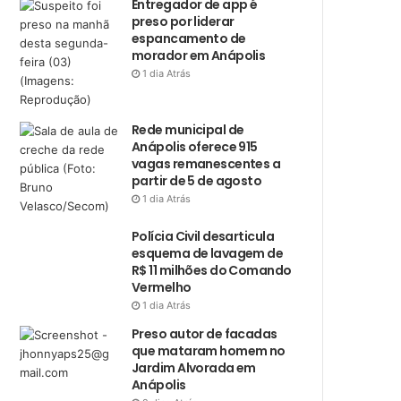
Entregador de app é
preso por liderar
espancamento de
morador em Anápolis
1 dia Atrás
Rede municipal de
Anápolis oferece 915
vagas remanescentes a
partir de 5 de agosto
1 dia Atrás
Polícia Civil desarticula
esquema de lavagem de
R$ 11 milhões do Comando
Vermelho
1 dia Atrás
Preso autor de facadas
que mataram homem no
Jardim Alvorada em
Anápolis