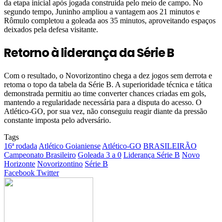
da etapa inicial após jogada construída pelo meio de campo. No
segundo tempo, Juninho ampliou a vantagem aos 21 minutos e
Rômulo completou a goleada aos 35 minutos, aproveitando espaços
deixados pela defesa visitante.
Retorno à liderança da Série B
Com o resultado, o Novorizontino chega a dez jogos sem derrota e
retoma o topo da tabela da Série B. A superioridade técnica e tática
demonstrada permitiu ao time converter chances criadas em gols,
mantendo a regularidade necessária para a disputa do acesso. O
Atlético-GO, por sua vez, não conseguiu reagir diante da pressão
constante imposta pelo adversário.
Tags
16ª rodada
Atlético Goianiense
Atlético-GO
BRASILEIRÃO
Campeonato Brasileiro
Goleada 3 a 0
Liderança Série B
Novo
Horizonte
Novorizontino
Série B
Google+
LinkedIn
StumbleUpon
Tumblr
Pinterest
Reddit
VKontakte
Share
Print
Facebook
Twitter
via
Email