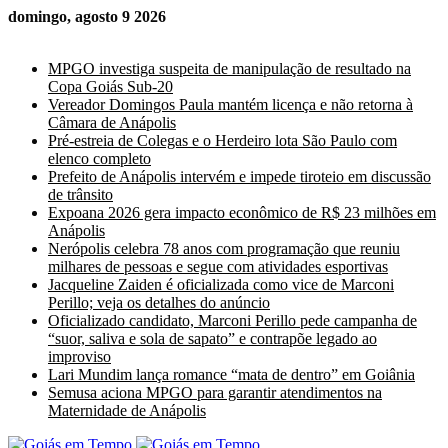
domingo, agosto 9 2026
Últimas Notícias
MPGO investiga suspeita de manipulação de resultado na
Copa Goiás Sub-20
Vereador Domingos Paula mantém licença e não retorna à
Câmara de Anápolis
Pré-estreia de Colegas e o Herdeiro lota São Paulo com
elenco completo
Prefeito de Anápolis intervém e impede tiroteio em discussão
de trânsito
Expoana 2026 gera impacto econômico de R$ 23 milhões em
Anápolis
Nerópolis celebra 78 anos com programação que reuniu
milhares de pessoas e segue com atividades esportivas
Jacqueline Zaiden é oficializada como vice de Marconi
Perillo; veja os detalhes do anúncio
Oficializado candidato, Marconi Perillo pede campanha de
“suor, saliva e sola de sapato” e contrapõe legado ao
improviso
Lari Mundim lança romance “mata de dentro” em Goiânia
Semusa aciona MPGO para garantir atendimentos na
Maternidade de Anápolis