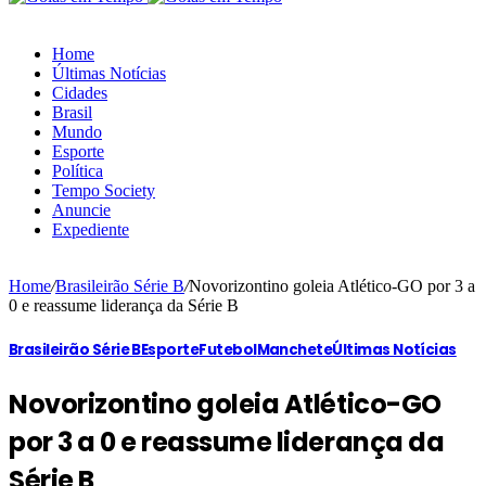
Home
Últimas Notícias
Cidades
Brasil
Mundo
Esporte
Política
Tempo Society
Anuncie
Expediente
Home
/
Brasileirão Série B
/
Novorizontino goleia Atlético-GO por 3 a
0 e reassume liderança da Série B
Brasileirão Série B
Esporte
Futebol
Manchete
Últimas Notícias
Novorizontino goleia Atlético-GO
por 3 a 0 e reassume liderança da
Série B