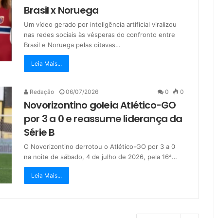
Brasil x Noruega
Um vídeo gerado por inteligência artificial viralizou
nas redes sociais às vésperas do confronto entre
Brasil e Noruega pelas oitavas…
Leia Mais...
Redação
06/07/2026
0
0
Novorizontino goleia Atlético-GO
por 3 a 0 e reassume liderança da
Série B
O Novorizontino derrotou o Atlético-GO por 3 a 0
na noite de sábado, 4 de julho de 2026, pela 16ª…
Leia Mais...