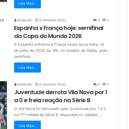
Leia Mais...
Redação
3 semanas Atrás
0
0
Espanha x França hoje: semifinal
da Copa do Mundo 2026
A Espanha enfrenta a França nesta terça-feira, 14
de julho de 2026, às 16h, no Estádio de Dallas, pela
semifinal…
Leia Mais...
Redação
4 semanas Atrás
0
0
Juventude derrota Vila Nova por 1
a 0 e freia reação na Série B
O Vila Nova foi derrotado pelo Juventude por 1 a 0
na 17ª rodada da Série B, disputada no sábado,…
Leia Mais...