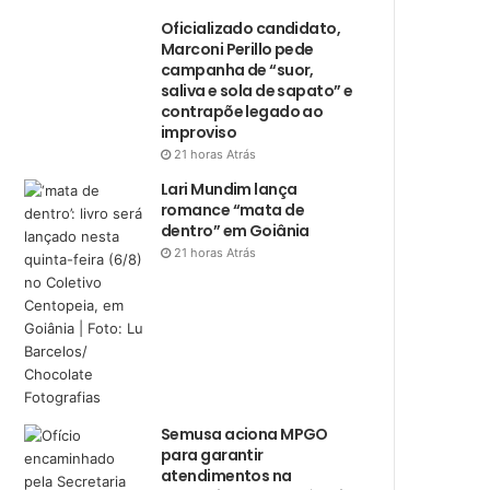
Oficializado candidato,
Marconi Perillo pede
campanha de “suor,
saliva e sola de sapato” e
contrapõe legado ao
improviso
21 horas Atrás
Lari Mundim lança
romance “mata de
dentro” em Goiânia
21 horas Atrás
Semusa aciona MPGO
para garantir
atendimentos na