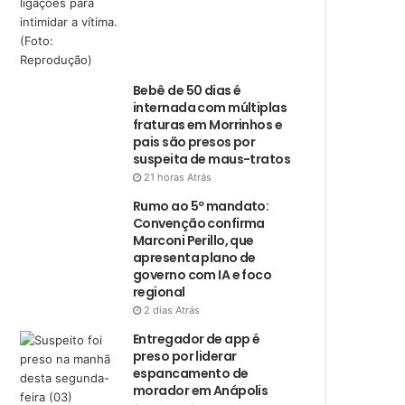
Bebê de 50 dias é
internada com múltiplas
fraturas em Morrinhos e
pais são presos por
suspeita de maus-tratos
21 horas Atrás
Rumo ao 5º mandato:
Convenção confirma
Marconi Perillo, que
apresenta plano de
governo com IA e foco
regional
2 dias Atrás
Entregador de app é
preso por liderar
espancamento de
morador em Anápolis