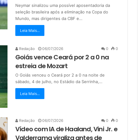
Neymar sinalizou uma possível aposentadoria da
seleção brasileira após a eliminação na Copa do
Mundo, mas dirigentes da CBF e…
Leia Mais...
Redação
06/07/2026
0
0
Goiás vence Ceará por 2 a 0 na
estreia de Mozart
O Goiás venceu o Ceará por 2 a 0 na noite de
sábado, 4 de julho, no Estádio da Serrinha,…
Leia Mais...
Redação
06/07/2026
0
0
Vídeo com IA de Haaland, Vini Jr. e
Valderrama viraliza antes de