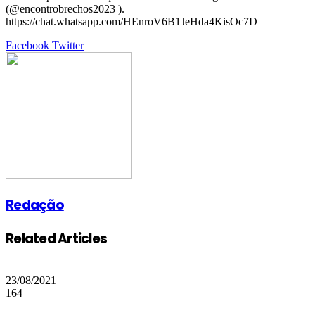
(@encontrobrechos2023 ).
https://chat.whatsapp.com/HEnroV6B1JeHda4KisOc7D
Google+
LinkedIn
StumbleUpon
Tumblr
Pinterest
Reddit
VKontakte
Share
Print
Facebook
Twitter
via
Email
Redação
Related Articles
23/08/2021
164