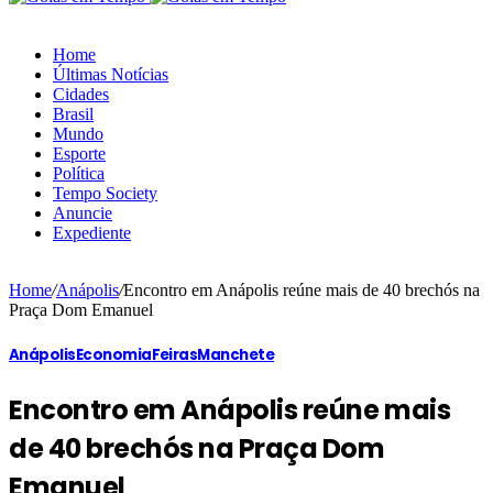
Home
Últimas Notícias
Cidades
Brasil
Mundo
Esporte
Política
Tempo Society
Anuncie
Expediente
Home
/
Anápolis
/
Encontro em Anápolis reúne mais de 40 brechós na
Praça Dom Emanuel
Anápolis
Economia
Feiras
Manchete
Encontro em Anápolis reúne mais
de 40 brechós na Praça Dom
Emanuel