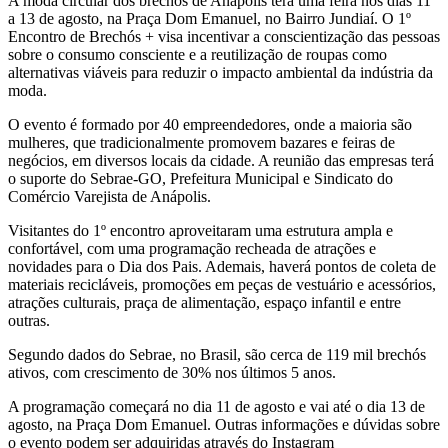
A moda circular dos brechós de Anápolis terá uma feira nos dias 11
a 13 de agosto, na Praça Dom Emanuel, no Bairro Jundiaí. O 1º
Encontro de Brechós + visa incentivar a conscientização das pessoas
sobre o consumo consciente e a reutilização de roupas como
alternativas viáveis para reduzir o impacto ambiental da indústria da
moda.
O evento é formado por 40 empreendedores, onde a maioria são
mulheres, que tradicionalmente promovem bazares e feiras de
negócios, em diversos locais da cidade. A reunião das empresas terá
o suporte do Sebrae-GO, Prefeitura Municipal e Sindicato do
Comércio Varejista de Anápolis.
Visitantes do 1º encontro aproveitaram uma estrutura ampla e
confortável, com uma programação recheada de atrações e
novidades para o Dia dos Pais. Ademais, haverá pontos de coleta de
materiais recicláveis, promoções em peças de vestuário e acessórios,
atrações culturais, praça de alimentação, espaço infantil e entre
outras.
Segundo dados do Sebrae, no Brasil, são cerca de 119 mil brechós
ativos, com crescimento de 30% nos últimos 5 anos.
A programação começará no dia 11 de agosto e vai até o dia 13 de
agosto, na Praça Dom Emanuel. Outras informações e dúvidas sobre
o evento podem ser adquiridas através do Instagram