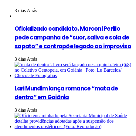
3 dias Atrás
Oficializado candidato, Marconi Perillo
pede campanha de “suor, saliva e sola de
sapato” e contrapõe legado ao improviso
3 dias Atrás
Lari Mundim lança romance “mata de
dentro” em Goiânia
3 dias Atrás