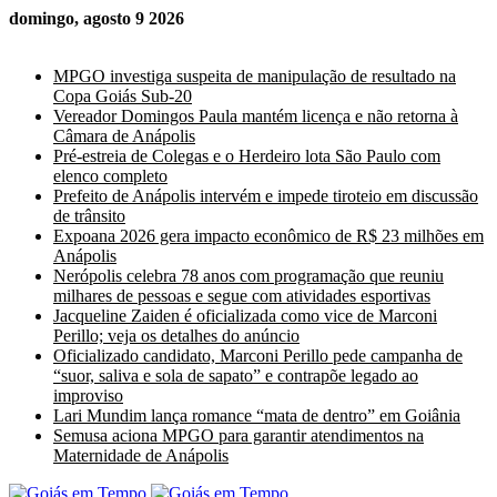
domingo, agosto 9 2026
Últimas Notícias
MPGO investiga suspeita de manipulação de resultado na
Copa Goiás Sub-20
Vereador Domingos Paula mantém licença e não retorna à
Câmara de Anápolis
Pré-estreia de Colegas e o Herdeiro lota São Paulo com
elenco completo
Prefeito de Anápolis intervém e impede tiroteio em discussão
de trânsito
Expoana 2026 gera impacto econômico de R$ 23 milhões em
Anápolis
Nerópolis celebra 78 anos com programação que reuniu
milhares de pessoas e segue com atividades esportivas
Jacqueline Zaiden é oficializada como vice de Marconi
Perillo; veja os detalhes do anúncio
Oficializado candidato, Marconi Perillo pede campanha de
“suor, saliva e sola de sapato” e contrapõe legado ao
improviso
Lari Mundim lança romance “mata de dentro” em Goiânia
Semusa aciona MPGO para garantir atendimentos na
Maternidade de Anápolis