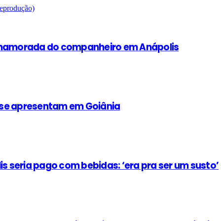
x-namorada do companheiro em Anápolis
y se apresentam em Goiânia
 seria pago com bebidas: ‘era pra ser um susto’