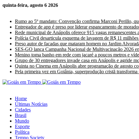
quinta-feira, agosto 6 2026
Últimas Notícias
Rumo ao 5º mandato: Convenção confirma Marconi Perillo, que
Entregador de app é preso por liderar espancamento de morado
Rede municipal de Anápolis oferece 915 vagas remanescentes a 
Polícia Civil desarticula esquema de lavagem de R$ 11 milhõ
Preso autor de facadas que mataram homem no Jardim Alvorad
SES-GO lança Campanha Nacional de Multivacinação 2026 e
Menino toma banho em rede com jacaré a poucos metros e vídeo
Grupo de 30 entregadores invade casa em Anápolis e agride m
Quinta no Cinema em Anápolis abre programação de agosto com
Pela primeira vez em Goiânia, superprodução cristã transforma
Home
Últimas Notícias
Cidades
Brasil
Mundo
Esporte
Política
Tempo Society