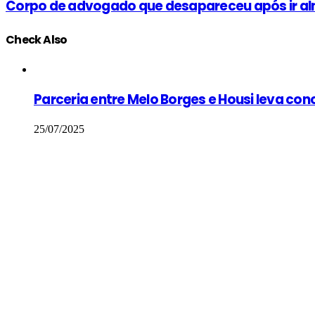
Corpo de advogado que desapareceu após ir al
Check Also
Close
Parceria entre Melo Borges e Housi leva con
25/07/2025