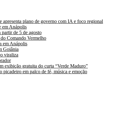
 apresenta plano de governo com IA e foco regional
r em Anápolis
partir de 5 de agosto
es do Comando Vermelho
a em Anápolis
m Goiânia
 viraliza
orador
 exibição gratuita do curta “Verde Maduro”
 o picadeiro em palco de fé, música e emoção