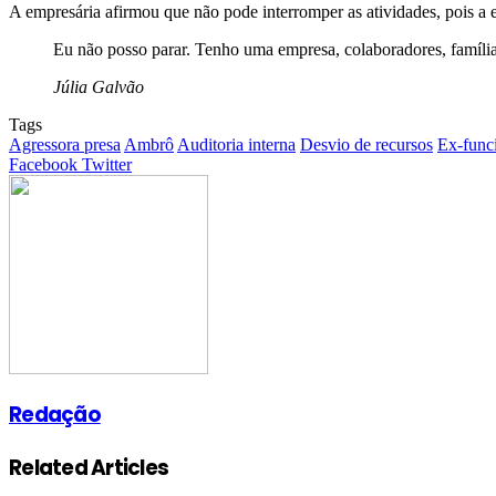
A empresária afirmou que não pode interromper as atividades, pois a e
Eu não posso parar. Tenho uma empresa, colaboradores, famíli
Júlia Galvão
Tags
Agressora presa
Ambrô
Auditoria interna
Desvio de recursos
Ex-funci
Google+
LinkedIn
StumbleUpon
Tumblr
Pinterest
Reddit
VKontakte
Share
Print
Facebook
Twitter
via
Email
Redação
Related Articles