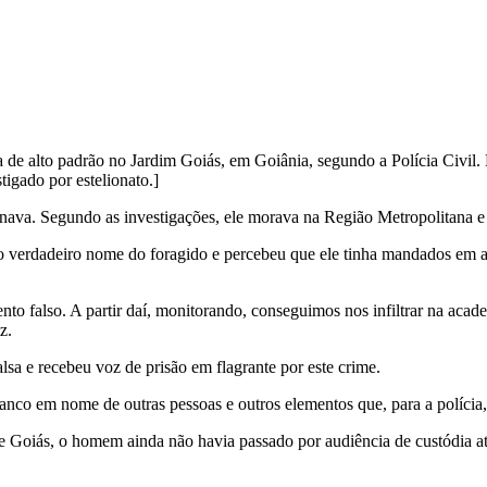
e alto padrão no Jardim Goiás, em Goiânia, segundo a Polícia Civil. D
tigado por estelionato.]
einava. Segundo as investigações, ele morava na Região Metropolitana e
o verdadeiro nome do foragido e percebeu que ele tinha mandados em a
nto falso. A partir daí, monitorando, conseguimos nos infiltrar na ac
z.
a e recebeu voz de prisão em flagrante por este crime.
banco em nome de outras pessoas e outros elementos que, para a polícia
e Goiás, o homem ainda não havia passado por audiência de custódia até