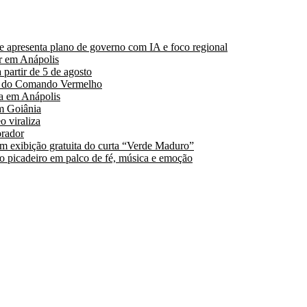
 apresenta plano de governo com IA e foco regional
r em Anápolis
partir de 5 de agosto
es do Comando Vermelho
a em Anápolis
m Goiânia
 viraliza
orador
 exibição gratuita do curta “Verde Maduro”
 o picadeiro em palco de fé, música e emoção