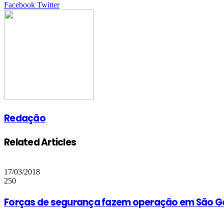
Google+
LinkedIn
StumbleUpon
Tumblr
Pinterest
Reddit
VKontakte
Share
Print
Facebook
Twitter
via
Email
Redação
Related Articles
17/03/2018
250
Forças de segurança fazem operação em São Go