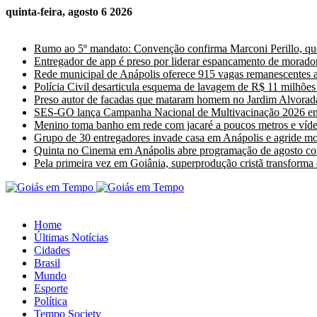
quinta-feira, agosto 6 2026
Últimas Notícias
Rumo ao 5º mandato: Convenção confirma Marconi Perillo, que
Entregador de app é preso por liderar espancamento de morado
Rede municipal de Anápolis oferece 915 vagas remanescentes a 
Polícia Civil desarticula esquema de lavagem de R$ 11 milhõ
Preso autor de facadas que mataram homem no Jardim Alvorad
SES-GO lança Campanha Nacional de Multivacinação 2026 e
Menino toma banho em rede com jacaré a poucos metros e vídeo
Grupo de 30 entregadores invade casa em Anápolis e agride m
Quinta no Cinema em Anápolis abre programação de agosto com
Pela primeira vez em Goiânia, superprodução cristã transforma
Home
Últimas Notícias
Cidades
Brasil
Mundo
Esporte
Política
Tempo Society