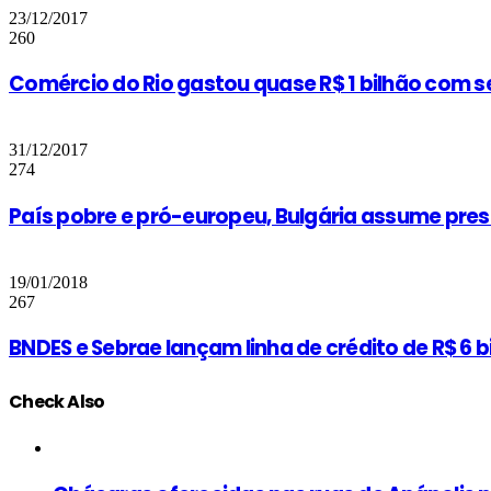
23/12/2017
260
Comércio do Rio gastou quase R$ 1 bilhão com 
31/12/2017
274
País pobre e pró-europeu, Bulgária assume pres
19/01/2018
267
BNDES e Sebrae lançam linha de crédito de R$ 6
Check Also
Close