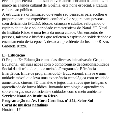
evento que celebra a inclusão e o verdadeiro encanto natalino. Um
marco na agenda cultural de Goiânia, esta noite especial, é gratuita
e aberta ao público.
A estrutura e a organização do evento são pensadas para acolher e
proporcionar uma experiência confortável e segura para pessoas
com deficiência (PCDs), idosos, crianças e adultos, reforçando o
espírito de união e solidariedade característicos do Natal. “O Natal
do Instituto Rizzo é uma festa da nossa cidade. Um encontro de
pessoas, talentos e histórias que refletem o espírito de solidariedade e
encantamento desta época”, destaca a presidente do Instituto Rizzo,
Gabriela Rizzo.
E+ Educação
O Projeto E+ Educação é uma das diversas iniciativas do Grupo
Equatorial, em suas ações com o compromisso de
Responsabilidade
Social da distribuidora, por meio do Programa de Eficiência
Energética. Entre os programas do E+ Educacional, a nave é uma
unidade móvel que leva uma experiência tecnológica com realidade
aumentada, cinema 7D imersivo e jogos interativos que instigam o
aprendizado de forma lúdica. Juntando tecnologia e aprendizado
sobre energia, uso consciente e cuidados com o meio ambiente.
Serviço: Natal do Instituto Rizzo
Programação na Av. Cora Coralina, nº 242, Setor Sul
Coral de músicas natalinas
Horário: 17h