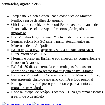
sexta-feira, agosto 7 2026
Últimas Notícias
Jacqueline Zaiden é oficializada como vice de Marconi
Perillo; veja os detalhes do anúncio
Oficializado candidato, Marconi Perillo pede campanha de
“suor, saliva e sola de sapato” e contrapõe legado ao
improviso
Lari Mundim lança romance “mata de dentro” em Goiânia
Semusa aciona MPGO para garantir atendimentos na
Maternidade de Anápolis
Brasil repudia revogação de visto da embaixadora Maria
Luiza Viotti pelos EUA
Homem é preso em flagrante por ameaçar ex-companheira e
filhos em Anápolis
Bebê de 50 dias é internada com múltiplas fraturas em
Morrinhos e pais são presos por suspeita de maus-tratos
Rumo ao 5º mandato: Convenção confirma Marconi Perillo,
que apresenta plano de governo com IA e foco regional
Entregador de app é preso por liderar espancamento de
morador em Anápolis
Rede municipal de Anápolis oferece 915 vagas remanescentes
a partir de 5 de agosto