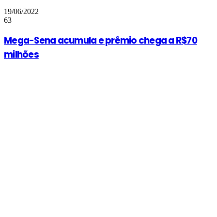
19/06/2022
63
Mega-Sena acumula e prêmio chega a R$70
milhões