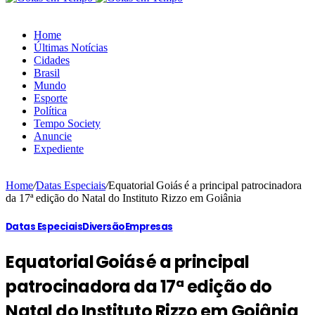
Home
Últimas Notícias
Cidades
Brasil
Mundo
Esporte
Política
Tempo Society
Anuncie
Expediente
Home
/
Datas Especiais
/
Equatorial Goiás é a principal patrocinadora
da 17ª edição do Natal do Instituto Rizzo em Goiânia
Datas Especiais
Diversão
Empresas
Equatorial Goiás é a principal
patrocinadora da 17ª edição do
Natal do Instituto Rizzo em Goiânia