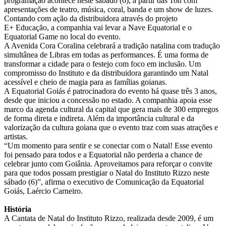
programação acontece neste sábado (6), a partir das 16h com
apresentações de teatro, música, coral, banda e um show de luzes.
Contando com ação da distribuidora através do projeto
E+ Educação, a companhia vai levar a Nave Equatorial e o
Equatorial Game no local do evento.
A Avenida Cora Coralina celebrará a tradição natalina com tradução
simultânea de Libras em todas as performances. É uma forma de
transformar a cidade para o festejo com foco em inclusão. Um
compromisso do Instituto e da distribuidora garantindo um Natal
acessível e cheio de magia para as famílias goianas.
A Equatorial Goiás é patrocinadora do evento há quase três 3 anos,
desde que iniciou a concessão no estado. A companhia apoia esse
marco da agenda cultural da capital que gera mais de 300 empregos
de forma direta e indireta. Além da importância cultural e da
valorização da cultura goiana que o evento traz com suas atrações e
artistas.
“Um momento para sentir e se conectar com o Natal! Esse evento
foi pensado para todos e a Equatorial não perderia a chance de
celebrar junto com Goiânia. Aproveitamos para reforçar o convite
para que todos possam prestigiar o Natal do Instituto Rizzo neste
sábado (6)”, afirma o executivo de Comunicação da Equatorial
Goiás, Laércio Carneiro.
História
A Cantata de Natal do Instituto Rizzo, realizada desde 2009, é um