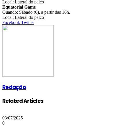
Local: Lateral do palco
Equatorial Game
Quando: Sábado (6), a partir das 16h.
Local: Lateral do palco
Google+
LinkedIn
StumbleUpon
Tumblr
Pinterest
Reddit
VKontakte
Share
Print
Facebook
Twitter
via
Email
Redação
Related Articles
03/07/2025
0