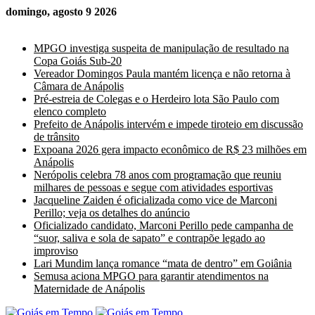
domingo, agosto 9 2026
Últimas Notícias
MPGO investiga suspeita de manipulação de resultado na
Copa Goiás Sub-20
Vereador Domingos Paula mantém licença e não retorna à
Câmara de Anápolis
Pré-estreia de Colegas e o Herdeiro lota São Paulo com
elenco completo
Prefeito de Anápolis intervém e impede tiroteio em discussão
de trânsito
Expoana 2026 gera impacto econômico de R$ 23 milhões em
Anápolis
Nerópolis celebra 78 anos com programação que reuniu
milhares de pessoas e segue com atividades esportivas
Jacqueline Zaiden é oficializada como vice de Marconi
Perillo; veja os detalhes do anúncio
Oficializado candidato, Marconi Perillo pede campanha de
“suor, saliva e sola de sapato” e contrapõe legado ao
improviso
Lari Mundim lança romance “mata de dentro” em Goiânia
Semusa aciona MPGO para garantir atendimentos na
Maternidade de Anápolis