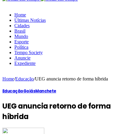
Home
Últimas Notícias
Cidades
Brasil
Mundo
Esporte
Política
Tempo Society
Anuncie
Expediente
Home
/
Educação
/
UEG anuncia retorno de forma híbrida
Educação
Goiás
Manchete
UEG anuncia retorno de forma
híbrida