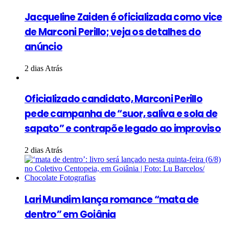
Jacqueline Zaiden é oficializada como vice
de Marconi Perillo; veja os detalhes do
anúncio
2 dias Atrás
Oficializado candidato, Marconi Perillo
pede campanha de “suor, saliva e sola de
sapato” e contrapõe legado ao improviso
2 dias Atrás
Lari Mundim lança romance “mata de
dentro” em Goiânia