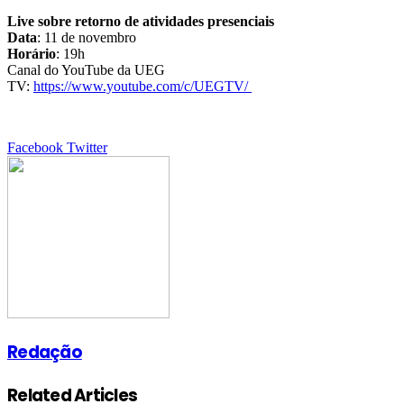
Live sobre retorno de atividades presenciais
Data
: 11 de novembro
Horário
: 19h
Canal do YouTube da UEG
TV:
https://www.youtube.com/c/UEGTV/
Google+
LinkedIn
StumbleUpon
Tumblr
Pinterest
Reddit
VKontakte
Share
Print
Facebook
Twitter
via
Email
Redação
Related Articles