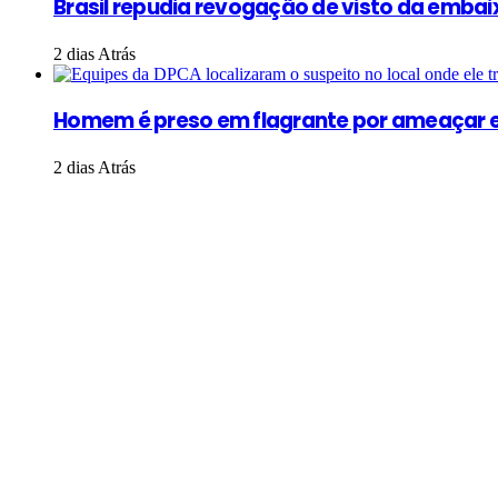
Brasil repudia revogação de visto da embaix
2 dias Atrás
Homem é preso em flagrante por ameaçar e
2 dias Atrás