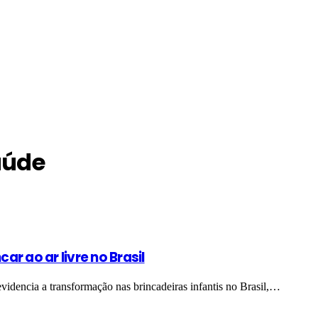
aúde
ar ao ar livre no Brasil
idencia a transformação nas brincadeiras infantis no Brasil,…