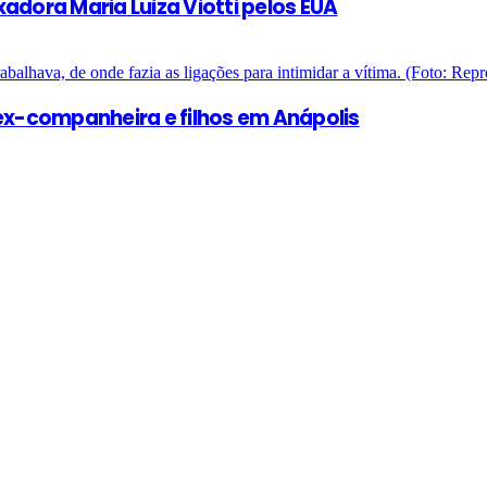
adora Maria Luiza Viotti pelos EUA
x-companheira e filhos em Anápolis