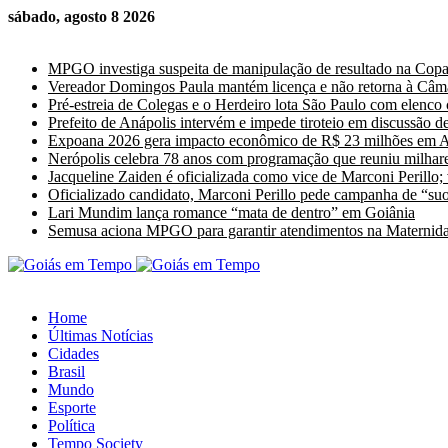
sábado, agosto 8 2026
Últimas Notícias
MPGO investiga suspeita de manipulação de resultado na Cop
Vereador Domingos Paula mantém licença e não retorna à Câm
Pré-estreia de Colegas e o Herdeiro lota São Paulo com elenco
Prefeito de Anápolis intervém e impede tiroteio em discussão de
Expoana 2026 gera impacto econômico de R$ 23 milhões em A
Nerópolis celebra 78 anos com programação que reuniu milhare
Jacqueline Zaiden é oficializada como vice de Marconi Perillo;
Oficializado candidato, Marconi Perillo pede campanha de “suor
Lari Mundim lança romance “mata de dentro” em Goiânia
Semusa aciona MPGO para garantir atendimentos na Maternida
Home
Últimas Notícias
Cidades
Brasil
Mundo
Esporte
Política
Tempo Society