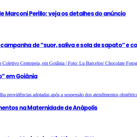
e Marconi Perillo; veja os detalhes do anúncio
e campanha de “suor, saliva e sola de sapato” e 
o” em Goiânia
entos na Maternidade de Anápolis