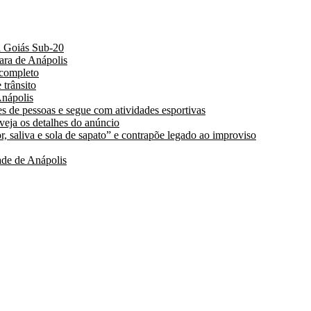
a Goiás Sub-20
ara de Anápolis
 completo
 trânsito
nápolis
s de pessoas e segue com atividades esportivas
 veja os detalhes do anúncio
, saliva e sola de sapato” e contrapõe legado ao improviso
de de Anápolis