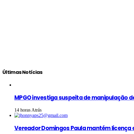
Últimas Notícias
MPGO investiga suspeita de manipulação d
14 horas Atrás
Vereador Domingos Paula mantém licença e