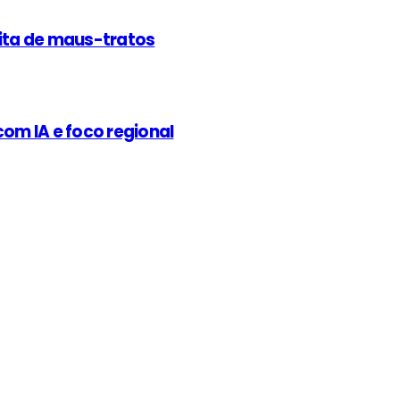
eita de maus-tratos
om IA e foco regional