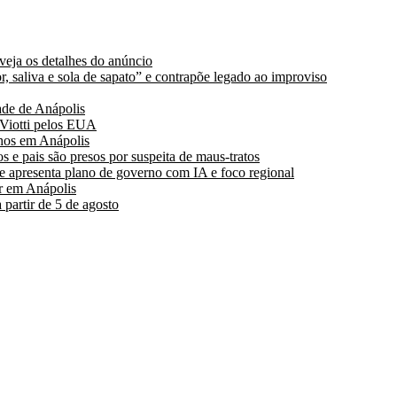
 veja os detalhes do anúncio
, saliva e sola de sapato” e contrapõe legado ao improviso
de de Anápolis
 Viotti pelos EUA
hos em Anápolis
s e pais são presos por suspeita de maus-tratos
 apresenta plano de governo com IA e foco regional
r em Anápolis
partir de 5 de agosto