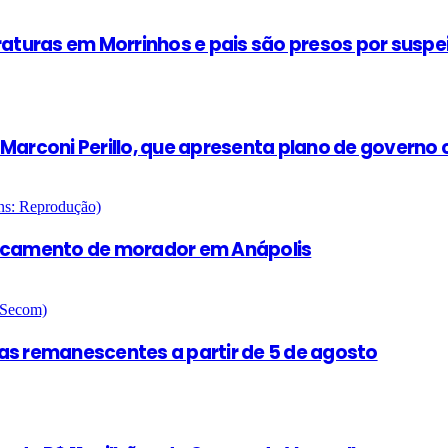
fraturas em Morrinhos e pais são presos por susp
rconi Perillo, que apresenta plano de governo c
ancamento de morador em Anápolis
as remanescentes a partir de 5 de agosto