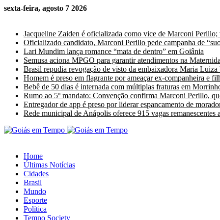
sexta-feira, agosto 7 2026
Últimas Notícias
Jacqueline Zaiden é oficializada como vice de Marconi Perillo;
Oficializado candidato, Marconi Perillo pede campanha de “suor
Lari Mundim lança romance “mata de dentro” em Goiânia
Semusa aciona MPGO para garantir atendimentos na Maternida
Brasil repudia revogação de visto da embaixadora Maria Luiza
Homem é preso em flagrante por ameaçar ex-companheira e fil
Bebê de 50 dias é internada com múltiplas fraturas em Morrinho
Rumo ao 5º mandato: Convenção confirma Marconi Perillo, que
Entregador de app é preso por liderar espancamento de morado
Rede municipal de Anápolis oferece 915 vagas remanescentes a 
Home
Últimas Notícias
Cidades
Brasil
Mundo
Esporte
Política
Tempo Society