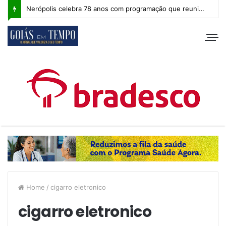
Nerópolis celebra 78 anos com programação que reuniu milhares de pessoas e segue com atividades esportivas
Home
/
cigarro eletronico
cigarro eletronico