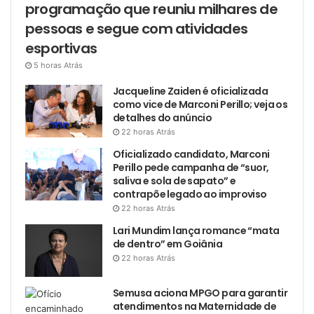
programação que reuniu milhares de
pessoas e segue com atividades
esportivas
5 horas Atrás
Jacqueline Zaiden é oficializada
como vice de Marconi Perillo; veja os
detalhes do anúncio
22 horas Atrás
Oficializado candidato, Marconi
Perillo pede campanha de “suor,
saliva e sola de sapato” e
contrapõe legado ao improviso
22 horas Atrás
Lari Mundim lança romance “mata
de dentro” em Goiânia
22 horas Atrás
Semusa aciona MPGO para garantir
atendimentos na Maternidade de