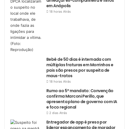
ameaçar ex-companheira e filhos
em Anápolis
18 horas Atrás
Bebê de 50 dias é internada com
múltiplas fraturas em Morrinhos e
pais são presos por suspeita de
maus-tratos
18 horas Atrás
Rumo ao 5º mandato: Convenção
confirma Marconi Perillo, que
apresenta plano de governo com IA
e foco regional
2 dias Atrás
Entregador de app é preso por
liderar espancamento de morador