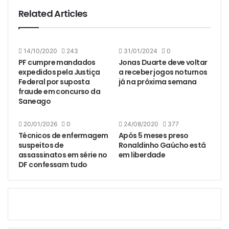
Related Articles
14/10/2020
243
31/01/2024
0
PF cumpre mandados
Jonas Duarte deve voltar
expedidos pela Justiça
a receber jogos noturnos
Federal por suposta
já na próxima semana
fraude em concurso da
Saneago
20/01/2026
0
24/08/2020
377
Técnicos de enfermagem
Após 5 meses preso
suspeitos de
Ronaldinho Gaúcho está
assassinatos em série no
em liberdade
DF confessam tudo