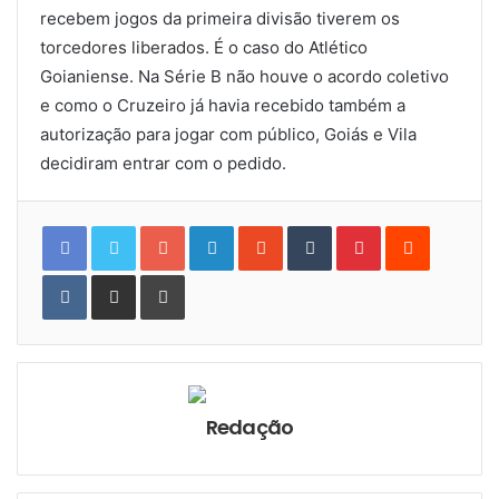
recebem jogos da primeira divisão tiverem os
torcedores liberados. É o caso do Atlético
Goianiense. Na Série B não houve o acordo coletivo
e como o Cruzeiro já havia recebido também a
autorização para jogar com público, Goiás e Vila
decidiram entrar com o pedido.
Google+
LinkedIn
StumbleUpon
Tumblr
Pinterest
Reddit
VKontakte
Share
Print
via
Email
Redação