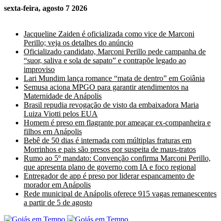
sexta-feira, agosto 7 2026
Últimas Notícias
Jacqueline Zaiden é oficializada como vice de Marconi
Perillo; veja os detalhes do anúncio
Oficializado candidato, Marconi Perillo pede campanha de
“suor, saliva e sola de sapato” e contrapõe legado ao
improviso
Lari Mundim lança romance “mata de dentro” em Goiânia
Semusa aciona MPGO para garantir atendimentos na
Maternidade de Anápolis
Brasil repudia revogação de visto da embaixadora Maria
Luiza Viotti pelos EUA
Homem é preso em flagrante por ameaçar ex-companheira e
filhos em Anápolis
Bebê de 50 dias é internada com múltiplas fraturas em
Morrinhos e pais são presos por suspeita de maus-tratos
Rumo ao 5º mandato: Convenção confirma Marconi Perillo,
que apresenta plano de governo com IA e foco regional
Entregador de app é preso por liderar espancamento de
morador em Anápolis
Rede municipal de Anápolis oferece 915 vagas remanescentes
a partir de 5 de agosto