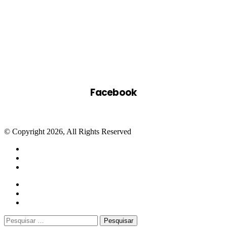
Facebook
© Copyright 2026, All Rights Reserved
Facebook
Twitter
WhatsApp
Telegram
Close
Pesquisar