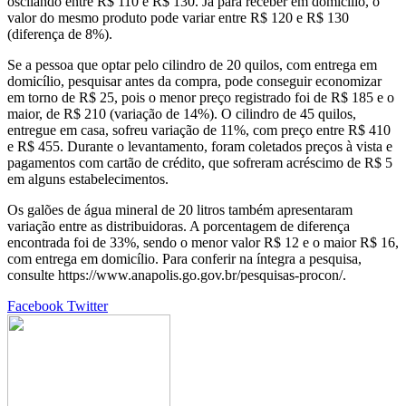
oscilando entre R$ 110 e R$ 130. Já para receber em domicílio, o
valor do mesmo produto pode variar entre R$ 120 e R$ 130
(diferença de 8%).
Se a pessoa que optar pelo cilindro de 20 quilos, com entrega em
domicílio, pesquisar antes da compra, pode conseguir economizar
em torno de R$ 25, pois o menor preço registrado foi de R$ 185 e o
maior, de R$ 210 (variação de 14%). O cilindro de 45 quilos,
entregue em casa, sofreu variação de 11%, com preço entre R$ 410
e R$ 455. Durante o levantamento, foram coletados preços à vista e
pagamentos com cartão de crédito, que sofreram acréscimo de R$ 5
em alguns estabelecimentos.
Os galões de água mineral de 20 litros também apresentaram
variação entre as distribuidoras. A porcentagem de diferença
encontrada foi de 33%, sendo o menor valor R$ 12 e o maior R$ 16,
com entrega em domicílio. Para conferir na íntegra a pesquisa,
consulte https://www.anapolis.go.gov.br/pesquisas-procon/.
Google+
LinkedIn
StumbleUpon
Tumblr
Pinterest
Reddit
VKontakte
Share
Print
Facebook
Twitter
via
Email