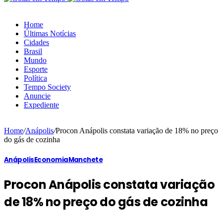
Home
Últimas Notícias
Cidades
Brasil
Mundo
Esporte
Política
Tempo Society
Anuncie
Expediente
Home
/
Anápolis
/
Procon Anápolis constata variação de 18% no preço
do gás de cozinha
Anápolis
Economia
Manchete
Procon Anápolis constata variação
de 18% no preço do gás de cozinha