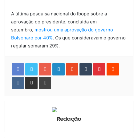
A última pesquisa nacional do Ibope sobre a
aprovação do presidente, concluída em
setembro,
mostrou uma aprovação do governo
Bolsonaro por 40%
. Os que consideravam o governo
regular somaram 29%.
Google+
LinkedIn
StumbleUpon
Tumblr
Pinterest
Reddit
VKontakte
Share
Print
via
Email
Redação