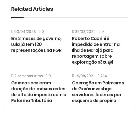
Related Articles
03/04/2023
0
25/02/2024
0
Em 3 meses de governo,
Roberto Cabrini é
Lula já tem 120
impedido de entrar na
representações na PGR
Ilha de Marajó para
reportagem sobre
exploração s3xu@l
2 semanas Atrás
0
19/08/2021
214
Goianos aceleram
Operação em Palmeiras
doação de imóveis antes
de Goiás investiga
de alta do imposto com a
servidores federais por
Reforma Tributária
esquema de propina