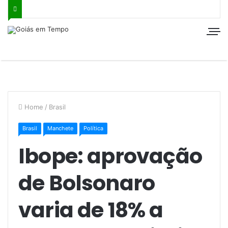
Home
/
Brasil
Brasil
Manchete
Política
Ibope: aprovação
de Bolsonaro
varia de 18% a