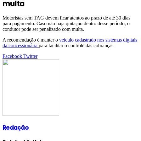
multa
Motoristas sem TAG devem ficar atentos ao prazo de até 30 dias
para pagamento. Caso não haja quitação dentro desse período, o
condutor pode ser penalizado com multa.
A recomendação é manter o
veículo cadastrado nos sistemas digitais
da concessionária
para facilitar o controle das cobranças.
Google+
LinkedIn
StumbleUpon
Tumblr
Pinterest
Reddit
VKontakte
Share
Print
Facebook
Twitter
via
Email
Redação