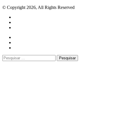
© Copyright 2026, All Rights Reserved
Facebook
Twitter
WhatsApp
Telegram
Close
Pesquisar
por: