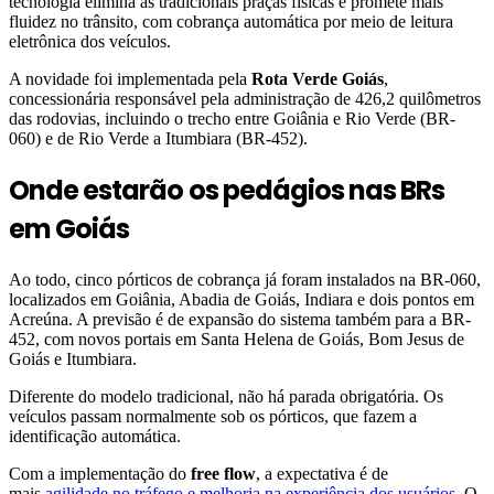
tecnologia elimina as tradicionais praças físicas e promete mais
fluidez no trânsito, com cobrança automática por meio de leitura
eletrônica dos veículos.
A novidade foi implementada pela
Rota Verde Goiás
,
concessionária responsável pela administração de 426,2 quilômetros
das rodovias, incluindo o trecho entre Goiânia e Rio Verde (BR-
060) e de Rio Verde a Itumbiara (BR-452).
Onde estarão os pedágios nas BRs
em Goiás
Ao todo, cinco pórticos de cobrança já foram instalados na BR-060,
localizados em Goiânia, Abadia de Goiás, Indiara e dois pontos em
Acreúna. A previsão é de expansão do sistema também para a BR-
452, com novos portais em Santa Helena de Goiás, Bom Jesus de
Goiás e Itumbiara.
Diferente do modelo tradicional, não há parada obrigatória. Os
veículos passam normalmente sob os pórticos, que fazem a
identificação automática.
Com a implementação do
free flow
, a expectativa é de
mais
agilidade no tráfego e melhoria na experiência dos usuários
. O