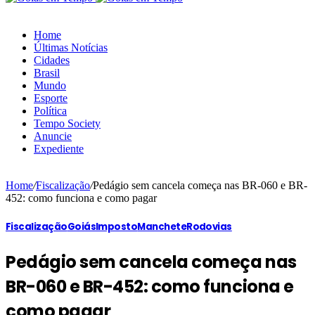
Home
Últimas Notícias
Cidades
Brasil
Mundo
Esporte
Política
Tempo Society
Anuncie
Expediente
Home
/
Fiscalização
/
Pedágio sem cancela começa nas BR-060 e BR-
452: como funciona e como pagar
Fiscalização
Goiás
Imposto
Manchete
Rodovias
Pedágio sem cancela começa nas
BR-060 e BR-452: como funciona e
como pagar