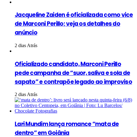
Jacqueline Zaiden é oficializada como vice
de Marconi Perillo; veja os detalhes do
anúncio
2 dias Atrás
Oficializado candidato, Marconi Perillo
pede campanha de “suor, saliva e sola de
sapato” e contrapõe legado ao improviso
2 dias Atrás
Lari Mundim lança romance “mata de
dentro” em Goiânia