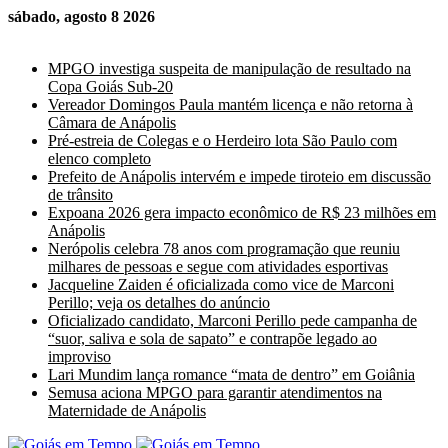
sábado, agosto 8 2026
Últimas Notícias
MPGO investiga suspeita de manipulação de resultado na
Copa Goiás Sub-20
Vereador Domingos Paula mantém licença e não retorna à
Câmara de Anápolis
Pré-estreia de Colegas e o Herdeiro lota São Paulo com
elenco completo
Prefeito de Anápolis intervém e impede tiroteio em discussão
de trânsito
Expoana 2026 gera impacto econômico de R$ 23 milhões em
Anápolis
Nerópolis celebra 78 anos com programação que reuniu
milhares de pessoas e segue com atividades esportivas
Jacqueline Zaiden é oficializada como vice de Marconi
Perillo; veja os detalhes do anúncio
Oficializado candidato, Marconi Perillo pede campanha de
“suor, saliva e sola de sapato” e contrapõe legado ao
improviso
Lari Mundim lança romance “mata de dentro” em Goiânia
Semusa aciona MPGO para garantir atendimentos na
Maternidade de Anápolis