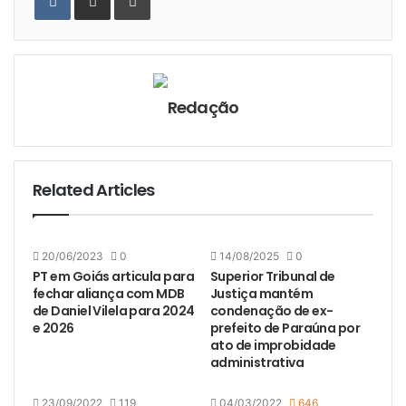
Email
Redação
Related Articles
20/06/2023
0
14/08/2025
0
PT em Goiás articula para
Superior Tribunal de
fechar aliança com MDB
Justiça mantém
de Daniel Vilela para 2024
condenação de ex-
e 2026
prefeito de Paraúna por
ato de improbidade
administrativa
23/09/2022
119
04/03/2022
646