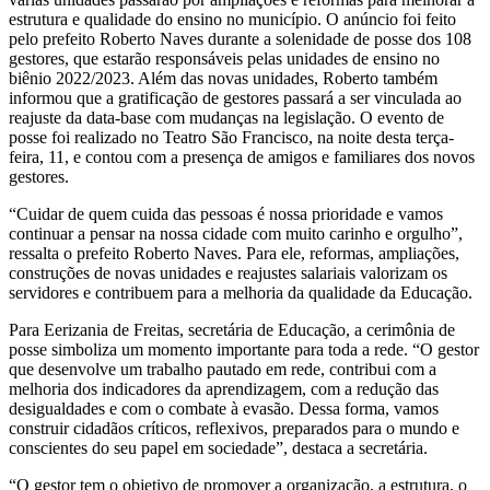
estrutura e qualidade do ensino no município. O anúncio foi feito
pelo prefeito Roberto Naves durante a solenidade de posse dos 108
gestores, que estarão responsáveis pelas unidades de ensino no
biênio 2022/2023. Além das novas unidades, Roberto também
informou que a gratificação de gestores passará a ser vinculada ao
reajuste da data-base com mudanças na legislação. O evento de
posse foi realizado no Teatro São Francisco, na noite desta terça-
feira, 11, e contou com a presença de amigos e familiares dos novos
gestores.
“Cuidar de quem cuida das pessoas é nossa prioridade e vamos
continuar a pensar na nossa cidade com muito carinho e orgulho”,
ressalta o prefeito Roberto Naves. Para ele, reformas, ampliações,
construções de novas unidades e reajustes salariais valorizam os
servidores e contribuem para a melhoria da qualidade da Educação.
Para Eerizania de Freitas, secretária de Educação, a cerimônia de
posse simboliza um momento importante para toda a rede. “O gestor
que desenvolve um trabalho pautado em rede, contribui com a
melhoria dos indicadores da aprendizagem, com a redução das
desigualdades e com o combate à evasão. Dessa forma, vamos
construir cidadãos críticos, reflexivos, preparados para o mundo e
conscientes do seu papel em sociedade”, destaca a secretária.
“O gestor tem o objetivo de promover a organização, a estrutura, o