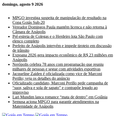
domingo, agosto 9 2026
Últimas Notícias
MPGO investiga suspeita de manipulação de resultado na
Copa Goiás Sub-20
Vereador Domingos Paula mantém licença e não retorna à
Câmara de Anápolis
Pré-estreia de Colegas e o Herdeiro lota São Paulo com
elenco completo
Prefeito de Anápolis intervém e impede tiroteio em discussão
de trânsito
Expoana 2026 gera impacto econômico de R$ 23 milhões em
Anápolis
Nerópolis celebra 78 anos com programação que reuniu
milhares de pessoas e segue com atividades esportivas
Jacqueline Zaiden é oficializada como vice de Marconi
Perillo; veja os detalhes do anúncio
Oficializado candidato, Marconi Perillo pede campanha de
“suor, saliva e sola de sapato” e contrapõe legado ao
improviso
Lari Mundim lança romance “mata de dentro” em Goiânia
Semusa aciona MPGO para garantir atendimentos na
Maternidade de Anápolis