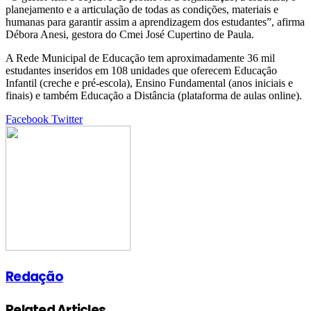
planejamento e a articulação de todas as condições, materiais e
humanas para garantir assim a aprendizagem dos estudantes”, afirma
Débora Anesi, gestora do Cmei José Cupertino de Paula.
A Rede Municipal de Educação tem aproximadamente 36 mil
estudantes inseridos em 108 unidades que oferecem Educação
Infantil (creche e pré-escola), Ensino Fundamental (anos iniciais e
finais) e também Educação a Distância (plataforma de aulas online).
Google+
LinkedIn
StumbleUpon
Tumblr
Pinterest
Reddit
VKontakte
Share
Print
Facebook
Twitter
via
Email
Redação
Related Articles