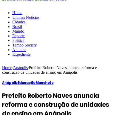
Home
Últimas Notícias
Cidades
Brasil
Mundo
Esporte
Política
Tempo Society
Anuncie
Expediente
Home
/
Anápolis
/
Prefeito Roberto Naves anuncia reforma e
construção de unidades de ensino em Anápolis
Anápolis
Educação
Manchete
Prefeito Roberto Naves anuncia
reforma e construção de unidades
de ensino em Anápolis