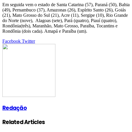
Em seguida vem o estado de Santa Catarina (57), Paraná (50), Bahia
(49), Pernambuco (37), Amazonas (26), Espírito Santo (26), Goiás
(21), Mato Grosso do Sul (21), Acre (11), Sergipe (10), Rio Grande
do Norte (nove), Alagoas (sete), Pará (quatro), Piauí (quatro),
Rondônia(três), Maranhão, Mato Grosso, Paraíba, Tocantins e
Rondônia (dois cada). Amapá e Paraíba (um).
Google+
LinkedIn
StumbleUpon
Tumblr
Pinterest
Reddit
VKontakte
Share
Print
Facebook
Twitter
via
Email
Redação
Related Articles