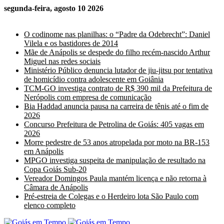
segunda-feira, agosto 10 2026
Últimas Notícias
O codinome nas planilhas: o “Padre da Odebrecht”: Daniel
Vilela e os bastidores de 2014
Mãe de Anápolis se despede do filho recém-nascido Arthur
Miguel nas redes sociais
Ministério Público denuncia lutador de jiu-jitsu por tentativa
de homicídio contra adolescente em Goiânia
TCM-GO investiga contrato de R$ 390 mil da Prefeitura de
Nerópolis com empresa de comunicação
Bia Haddad anuncia pausa na carreira de tênis até o fim de
2026
Concurso Prefeitura de Petrolina de Goiás: 405 vagas em
2026
Morre pedestre de 53 anos atropelada por moto na BR-153
em Anápolis
MPGO investiga suspeita de manipulação de resultado na
Copa Goiás Sub-20
Vereador Domingos Paula mantém licença e não retorna à
Câmara de Anápolis
Pré-estreia de Colegas e o Herdeiro lota São Paulo com
elenco completo