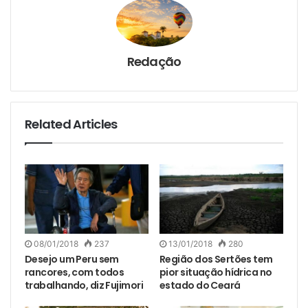
Redação
Related Articles
08/01/2018
237
13/01/2018
280
Desejo um Peru sem
Região dos Sertões tem
rancores, com todos
pior situação hídrica no
trabalhando, diz Fujimori
estado do Ceará