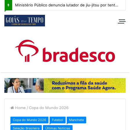
Ministério Público denuncia lutador de jiu-jitsu por tentativa de homicídio contra adolescente em Goiânia
Home
/
Copa do Mundo 2026
Copa do Mundo 2026
Futebol
Manchete
Seleção Brasileira
Últimas Notícias