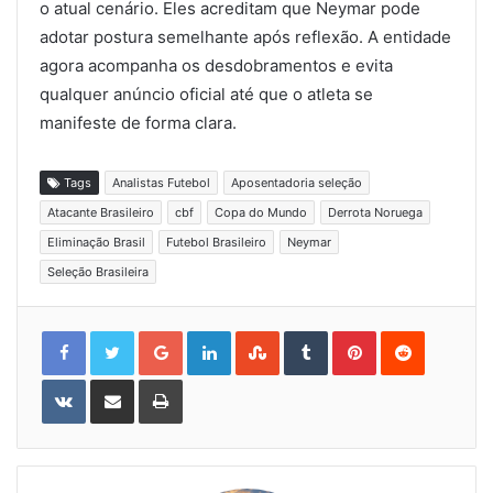
o atual cenário. Eles acreditam que Neymar pode
adotar postura semelhante após reflexão. A entidade
agora acompanha os desdobramentos e evita
qualquer anúncio oficial até que o atleta se
manifeste de forma clara.
Tags
Analistas Futebol
Aposentadoria seleção
Atacante Brasileiro
cbf
Copa do Mundo
Derrota Noruega
Eliminação Brasil
Futebol Brasileiro
Neymar
Seleção Brasileira
Google+
LinkedIn
StumbleUpon
Tumblr
Pinterest
Reddit
VKontakte
Share
Print
via
Email