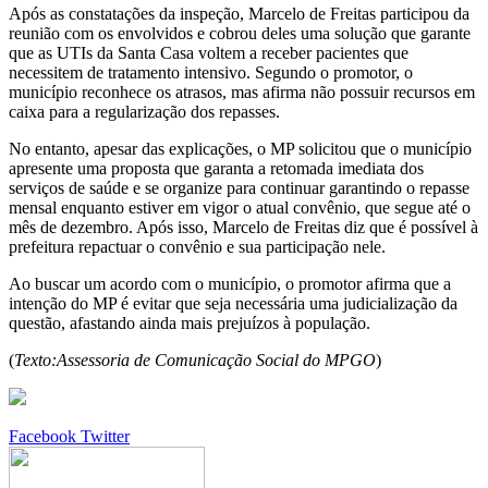
Após as constatações da inspeção, Marcelo de Freitas participou da
reunião com os envolvidos e cobrou deles uma solução que garante
que as UTIs da Santa Casa voltem a receber pacientes que
necessitem de tratamento intensivo. Segundo o promotor, o
município reconhece os atrasos, mas afirma não possuir recursos em
caixa para a regularização dos repasses.
No entanto, apesar das explicações, o MP solicitou que o município
apresente uma proposta que garanta a retomada imediata dos
serviços de saúde e se organize para continuar garantindo o repasse
mensal enquanto estiver em vigor o atual convênio, que segue até o
mês de dezembro. Após isso, Marcelo de Freitas diz que é possível à
prefeitura repactuar o convênio e sua participação nele.
Ao buscar um acordo com o município, o promotor afirma que a
intenção do MP é evitar que seja necessária uma judicialização da
questão, afastando ainda mais prejuízos à população.
(
Texto:Assessoria de Comunicação Social do MPGO
)
Google+
LinkedIn
StumbleUpon
Tumblr
Pinterest
Reddit
VKontakte
Share
Print
Facebook
Twitter
via
Email