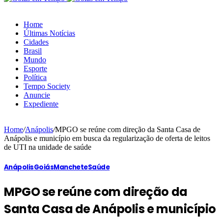
Home
Últimas Notícias
Cidades
Brasil
Mundo
Esporte
Política
Tempo Society
Anuncie
Expediente
Home
/
Anápolis
/
MPGO se reúne com direção da Santa Casa de
Anápolis e município em busca da regularização de oferta de leitos
de UTI na unidade de saúde
Anápolis
Goiás
Manchete
Saúde
MPGO se reúne com direção da
Santa Casa de Anápolis e município