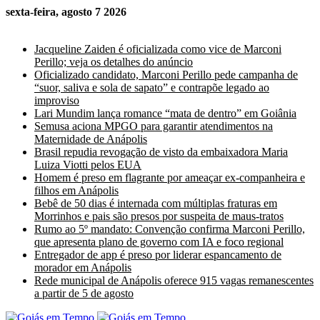
sexta-feira, agosto 7 2026
Últimas Notícias
Jacqueline Zaiden é oficializada como vice de Marconi
Perillo; veja os detalhes do anúncio
Oficializado candidato, Marconi Perillo pede campanha de
“suor, saliva e sola de sapato” e contrapõe legado ao
improviso
Lari Mundim lança romance “mata de dentro” em Goiânia
Semusa aciona MPGO para garantir atendimentos na
Maternidade de Anápolis
Brasil repudia revogação de visto da embaixadora Maria
Luiza Viotti pelos EUA
Homem é preso em flagrante por ameaçar ex-companheira e
filhos em Anápolis
Bebê de 50 dias é internada com múltiplas fraturas em
Morrinhos e pais são presos por suspeita de maus-tratos
Rumo ao 5º mandato: Convenção confirma Marconi Perillo,
que apresenta plano de governo com IA e foco regional
Entregador de app é preso por liderar espancamento de
morador em Anápolis
Rede municipal de Anápolis oferece 915 vagas remanescentes
a partir de 5 de agosto