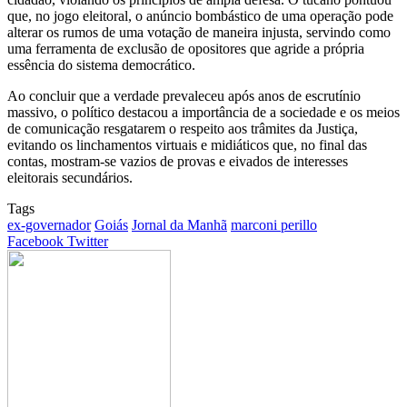
que, no jogo eleitoral, o anúncio bombástico de uma operação pode
alterar os rumos de uma votação de maneira injusta, servindo como
uma ferramenta de exclusão de opositores que agride a própria
essência do sistema democrático.
Ao concluir que a verdade prevaleceu após anos de escrutínio
massivo, o político destacou a importância de a sociedade e os meios
de comunicação resgatarem o respeito aos trâmites da Justiça,
evitando os linchamentos virtuais e midiáticos que, no final das
contas, mostram-se vazios de provas e eivados de interesses
eleitorais secundários.
Tags
ex-governador
Goiás
Jornal da Manhã
marconi perillo
Google+
LinkedIn
StumbleUpon
Tumblr
Pinterest
Reddit
VKontakte
Share
Print
Facebook
Twitter
via
Email