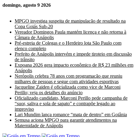
domingo, agosto 9 2026
Últimas Notícias
MPGO investiga suspeita de manipulação de resultado na
Copa Goiás Sub-20
Vereador Domingos Paula mantém licença e não retorna à
Câmara de Anápolis
Pré-estreia de Colegas e o Herdeiro lota São Paulo com
elenco completo
Prefeito de Anápolis intervém e impede tiroteio em discussão
de trânsito
Expoana 2026 gera impacto econômico de R$ 23 milhões em
Anápolis
Nerópolis celebra 78 anos com programação que reuniu
milhares de pessoas e segue com atividades esportivas
Jacqueline Zaiden é oficializada como vice de Marconi
Perillo; veja os detalhes do anúncio
Oficializado candidato, Marconi Perillo pede campanha de
“suor, saliva e sola de sapato” e contrapõe legado ao
improviso
Lari Mundim lança romance “mata de dentro” em Goiânia
Semusa aciona MPGO para garantir atendimentos na
Maternidade de Anápolis