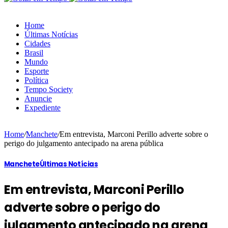
Home
Últimas Notícias
Cidades
Brasil
Mundo
Esporte
Política
Tempo Society
Anuncie
Expediente
Home
/
Manchete
/
Em entrevista, Marconi Perillo adverte sobre o
perigo do julgamento antecipado na arena pública
Manchete
Últimas Notícias
Em entrevista, Marconi Perillo
adverte sobre o perigo do
julgamento antecipado na arena