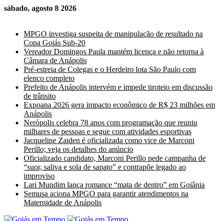
sábado, agosto 8 2026
Últimas Notícias
MPGO investiga suspeita de manipulação de resultado na
Copa Goiás Sub-20
Vereador Domingos Paula mantém licença e não retorna à
Câmara de Anápolis
Pré-estreia de Colegas e o Herdeiro lota São Paulo com
elenco completo
Prefeito de Anápolis intervém e impede tiroteio em discussão
de trânsito
Expoana 2026 gera impacto econômico de R$ 23 milhões em
Anápolis
Nerópolis celebra 78 anos com programação que reuniu
milhares de pessoas e segue com atividades esportivas
Jacqueline Zaiden é oficializada como vice de Marconi
Perillo; veja os detalhes do anúncio
Oficializado candidato, Marconi Perillo pede campanha de
“suor, saliva e sola de sapato” e contrapõe legado ao
improviso
Lari Mundim lança romance “mata de dentro” em Goiânia
Semusa aciona MPGO para garantir atendimentos na
Maternidade de Anápolis