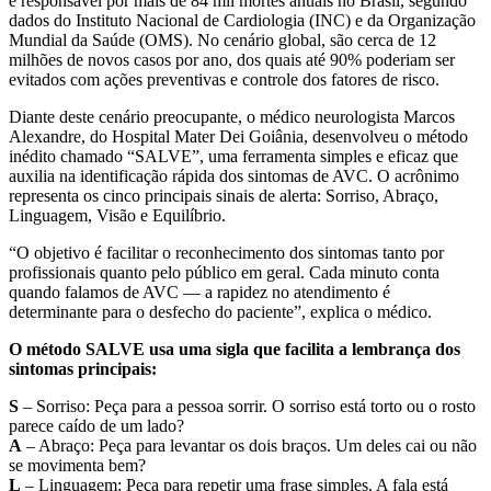
é responsável por mais de 84 mil mortes anuais no Brasil, segundo
dados do Instituto Nacional de Cardiologia (INC) e da Organização
Mundial da Saúde (OMS). No cenário global, são cerca de 12
milhões de novos casos por ano, dos quais até 90% poderiam ser
evitados com ações preventivas e controle dos fatores de risco.
Diante deste cenário preocupante, o médico neurologista Marcos
Alexandre, do Hospital Mater Dei Goiânia, desenvolveu o método
inédito chamado “SALVE”, uma ferramenta simples e eficaz que
auxilia na identificação rápida dos sintomas de AVC. O acrônimo
representa os cinco principais sinais de alerta: Sorriso, Abraço,
Linguagem, Visão e Equilíbrio.
“O objetivo é facilitar o reconhecimento dos sintomas tanto por
profissionais quanto pelo público em geral. Cada minuto conta
quando falamos de AVC — a rapidez no atendimento é
determinante para o desfecho do paciente”, explica o médico.
O método SALVE usa uma sigla que facilita a lembrança dos
sintomas principais:
S
– Sorriso: Peça para a pessoa sorrir. O sorriso está torto ou o rosto
parece caído de um lado?
A
– Abraço: Peça para levantar os dois braços. Um deles cai ou não
se movimenta bem?
L
– Linguagem: Peça para repetir uma frase simples. A fala está