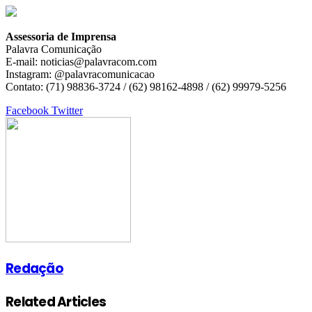
Assessoria de Imprensa
Palavra Comunicação
E-mail: noticias@palavracom.com
Instagram: @palavracomunicacao
Contato: (71) 98836-3724 / (62) 98162-4898 / (62) 99979-5256
Google+
LinkedIn
StumbleUpon
Tumblr
Pinterest
Reddit
VKontakte
Share
Print
Facebook
Twitter
via
Email
Redação
Related Articles