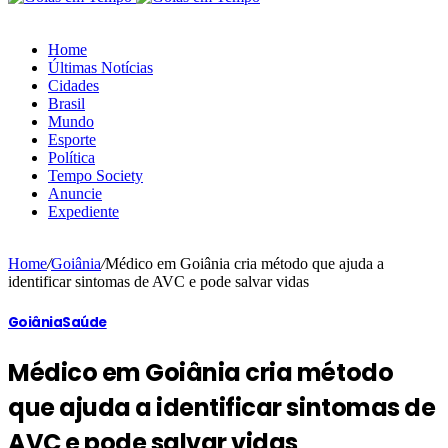
Home
Últimas Notícias
Cidades
Brasil
Mundo
Esporte
Política
Tempo Society
Anuncie
Expediente
Home
/
Goiânia
/
Médico em Goiânia cria método que ajuda a
identificar sintomas de AVC e pode salvar vidas
Goiânia
Saúde
Médico em Goiânia cria método
que ajuda a identificar sintomas de
AVC e pode salvar vidas