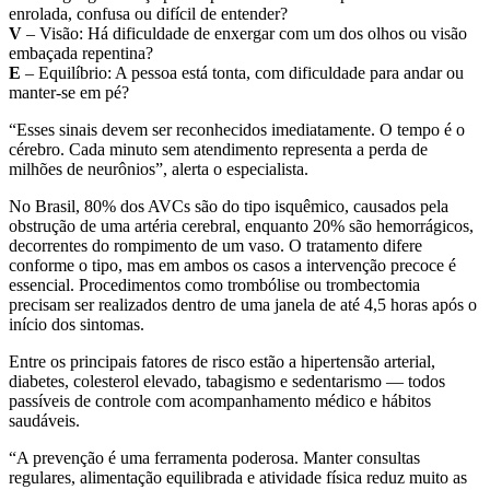
enrolada, confusa ou difícil de entender?
V
– Visão: Há dificuldade de enxergar com um dos olhos ou visão
embaçada repentina?
E
– Equilíbrio: A pessoa está tonta, com dificuldade para andar ou
manter-se em pé?
“Esses sinais devem ser reconhecidos imediatamente. O tempo é o
cérebro. Cada minuto sem atendimento representa a perda de
milhões de neurônios”, alerta o especialista.
No Brasil, 80% dos AVCs são do tipo isquêmico, causados pela
obstrução de uma artéria cerebral, enquanto 20% são hemorrágicos,
decorrentes do rompimento de um vaso. O tratamento difere
conforme o tipo, mas em ambos os casos a intervenção precoce é
essencial. Procedimentos como trombólise ou trombectomia
precisam ser realizados dentro de uma janela de até 4,5 horas após o
início dos sintomas.
Entre os principais fatores de risco estão a hipertensão arterial,
diabetes, colesterol elevado, tabagismo e sedentarismo — todos
passíveis de controle com acompanhamento médico e hábitos
saudáveis.
“A prevenção é uma ferramenta poderosa. Manter consultas
regulares, alimentação equilibrada e atividade física reduz muito as