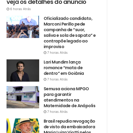
veja os detalhes do anúncio
6 horas Atrás
Oficializado candidato,
Marconi Perillo pede
campanha de “suor,
saliva e sola de sapato” e
contrapõe legado ao
improviso
7 horas Atrás
Lari Mundim lança
romance “mata de
dentro” em Goiânia
7 horas Atrás
Semusa aciona MPGO
para garantir
atendimentos na
Maternidade de Anápolis
7 horas Atrás
Brasil repudia revogação
de visto da embaixadora
Maria Luiza Viotti pelos