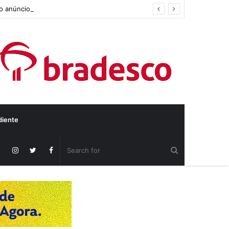
do anúncio
diente