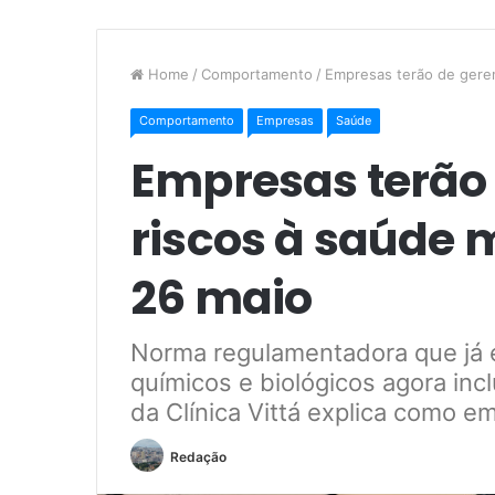
Home
/
Comportamento
/
Empresas terão de gerenc
Comportamento
Empresas
Saúde
Empresas terão 
riscos à saúde m
26 maio
Norma regulamentadora que já ex
químicos e biológicos agora incl
da Clínica Vittá explica como 
Redação