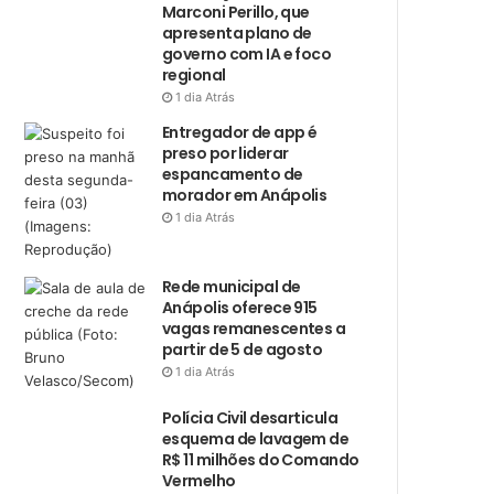
Marconi Perillo, que
apresenta plano de
governo com IA e foco
regional
1 dia Atrás
Entregador de app é
preso por liderar
espancamento de
morador em Anápolis
1 dia Atrás
Rede municipal de
Anápolis oferece 915
vagas remanescentes a
partir de 5 de agosto
1 dia Atrás
Polícia Civil desarticula
esquema de lavagem de
R$ 11 milhões do Comando
Vermelho