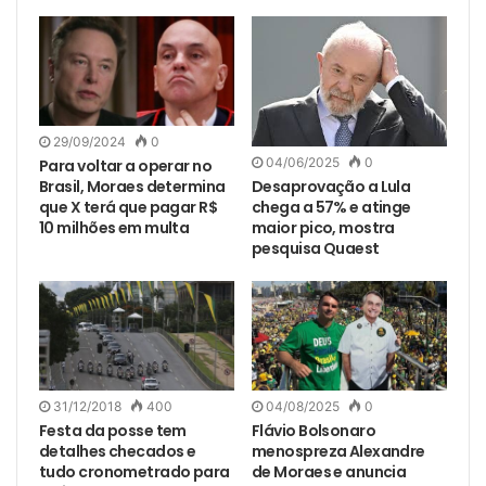
29/09/2024
0
04/06/2025
0
Para voltar a operar no
Desaprovação a Lula
Brasil, Moraes determina
chega a 57% e atinge
que X terá que pagar R$
maior pico, mostra
10 milhões em multa
pesquisa Quaest
31/12/2018
400
04/08/2025
0
Festa da posse tem
Flávio Bolsonaro
detalhes checados e
menospreza Alexandre
tudo cronometrado para
de Moraes e anuncia