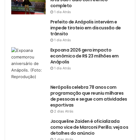
completo
1 dia Atrás
Prefeito de Anápolis intervém e
impede tiroteio em discussão de
trânsito
1 dia Atrás
Expoana 2026 gera impacto
econômico de R$ 23 milhões em
Anápolis
1 dia Atrás
Nerópolis celebra 78 anos com
programação que reuniu milhares
de pessoas e segue com atividades
esportivas
2 dias Atrás
Jacqueline Zaiden é oficializada
como vice de Marconi Perillo; veja os
detalhes do anúncio
2 dias Atrás