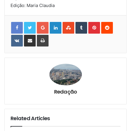
Edição: Maria Claudia
Google+
LinkedIn
StumbleUpon
Tumblr
Pinterest
Reddit
VKontakte
Share
Print
via
Email
Redação
Related Articles