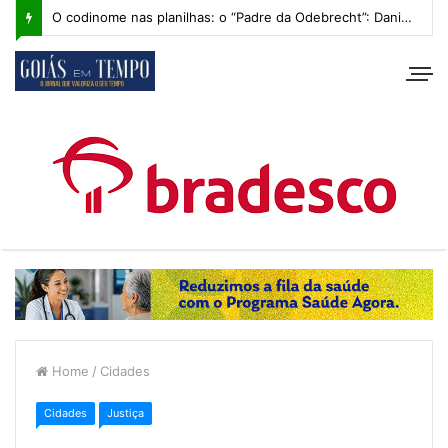
O codinome nas planilhas: o “Padre da Odebrecht”: Daniel Vilela e os bastidores de 2014
Home
/
Cidades
Cidades
Justiça