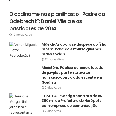
O codinome nas planilhas: o “Padre da
Odebrecht”: Daniel Vilela e os
bastidores de 2014
12 horas Atrás
Mãe de Anápolis se despede do filho
recém-nascido Arthur Miguel nas
redes sociais
12 horas Atrás
Ministério Público denuncia lutador
de jiu-jitsu por tentativa de
homicídio contra adolescente em
Goiânia
2 dias Atrás
TCM-GO investiga contrato de R$
390 mil da Prefeitura de Nerópolis
com empresa de comunicação
2 dias Atrás