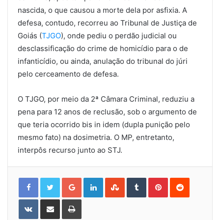
nascida, o que causou a morte dela por asfixia. A
defesa, contudo, recorreu ao Tribunal de Justiça de
Goiás (
TJGO
), onde pediu o perdão judicial ou
desclassificação do crime de homicídio para o de
infanticídio, ou ainda, anulação do tribunal do júri
pelo cerceamento de defesa.
O TJGO, por meio da 2ª Câmara Criminal, reduziu a
pena para 12 anos de reclusão, sob o argumento de
que teria ocorrido bis in idem (dupla punição pelo
mesmo fato) na dosimetria. O MP, entretanto,
interpôs recurso junto ao STJ.
Google+
LinkedIn
StumbleUpon
Tumblr
Pinterest
Reddit
VKontakte
Share
Print
via
Email