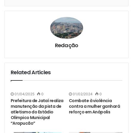
Redação
Related Articles
01/04/2025
0
01/02/2024
0
Prefeitura de Jataí realiza
Combate à violência
manutenção da pista de
contra a mulher ganhará
atletismo do Estádio
reforço em Anápolis
Olímpico Municipal
“Arapucão”