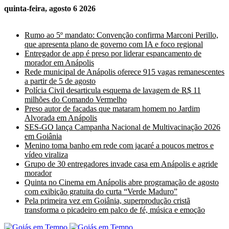
quinta-feira, agosto 6 2026
Últimas Notícias
Rumo ao 5º mandato: Convenção confirma Marconi Perillo,
que apresenta plano de governo com IA e foco regional
Entregador de app é preso por liderar espancamento de
morador em Anápolis
Rede municipal de Anápolis oferece 915 vagas remanescentes
a partir de 5 de agosto
Polícia Civil desarticula esquema de lavagem de R$ 11
milhões do Comando Vermelho
Preso autor de facadas que mataram homem no Jardim
Alvorada em Anápolis
SES-GO lança Campanha Nacional de Multivacinação 2026
em Goiânia
Menino toma banho em rede com jacaré a poucos metros e
vídeo viraliza
Grupo de 30 entregadores invade casa em Anápolis e agride
morador
Quinta no Cinema em Anápolis abre programação de agosto
com exibição gratuita do curta “Verde Maduro”
Pela primeira vez em Goiânia, superprodução cristã
transforma o picadeiro em palco de fé, música e emoção