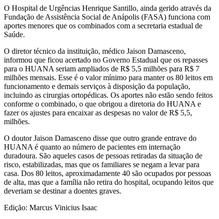
O Hospital de Urgências Henrique Santillo, ainda gerido através da
Fundação de Assistência Social de Anápolis (FASA) funciona com
aportes menores que os combinados com a secretaria estadual de
Saúde.
O diretor técnico da instituição, médico Jaison Damasceno,
informou que ficou acertado no Governo Estadual que os repasses
para o HUANA seriam ampliados de R$ 5,5 milhões para R$ 7
milhões mensais. Esse é o valor mínimo para manter os 80 leitos em
funcionamento e demais serviços à disposição da população,
incluindo as cirurgias ortopédicas. Os aportes não estão sendo feitos
conforme o combinado, o que obrigou a diretoria do HUANA e
fazer os ajustes para encaixar as despesas no valor de R$ 5,5,
milhões.
O doutor Jaison Damasceno disse que outro grande entrave do
HUANA é quanto ao número de pacientes em internação
duradoura. São aqueles casos de pessoas retiradas da situação de
risco, estabilizadas, mas que os familiares se negam a levar para
casa. Dos 80 leitos, aproximadamente 40 são ocupados por pessoas
de alta, mas que a família não retira do hospital, ocupando leitos que
deveriam se destinar a doentes graves.
Edição: Marcus Vinicius Isaac