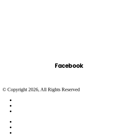
Facebook
© Copyright 2026, All Rights Reserved
Facebook
Twitter
WhatsApp
Telegram
Close