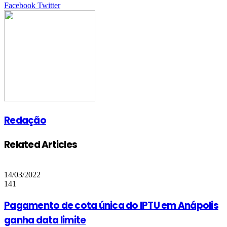
Google+
LinkedIn
StumbleUpon
Tumblr
Pinterest
Reddit
VKontakte
Share
Print
Facebook
Twitter
via
Email
Redação
Related Articles
14/03/2022
141
Pagamento de cota única do IPTU em Anápolis
ganha data limite