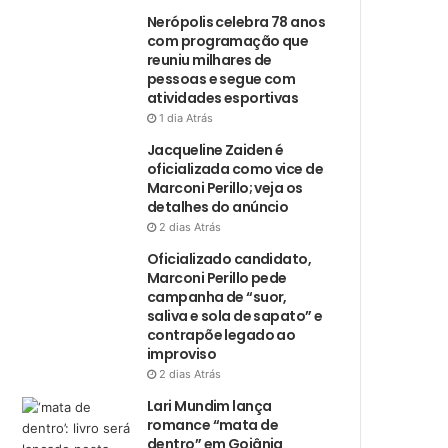
Nerópolis celebra 78 anos
com programação que
reuniu milhares de
pessoas e segue com
atividades esportivas
1 dia Atrás
Jacqueline Zaiden é
oficializada como vice de
Marconi Perillo; veja os
detalhes do anúncio
2 dias Atrás
Oficializado candidato,
Marconi Perillo pede
campanha de “suor,
saliva e sola de sapato” e
contrapõe legado ao
improviso
2 dias Atrás
Lari Mundim lança
romance “mata de
dentro” em Goiânia