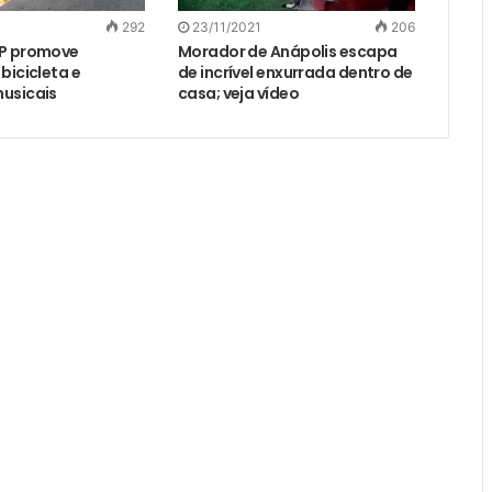
292
23/11/2021
206
SP promove
Morador de Anápolis escapa
bicicleta e
de incrível enxurrada dentro de
usicais
casa; veja vídeo