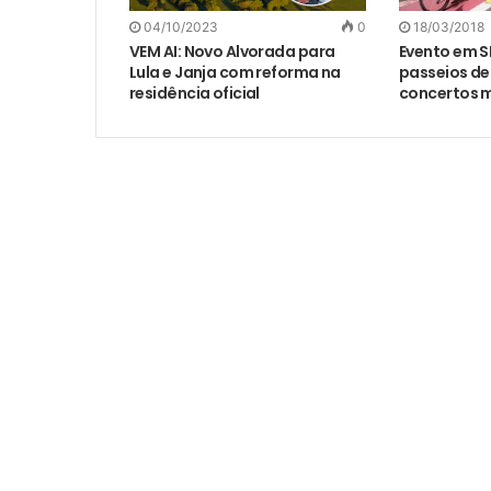
04/10/2023
0
18/03/2018
VEM AI: Novo Alvorada para
Evento em 
Lula e Janja com reforma na
passeios de 
residência oficial
concertos m