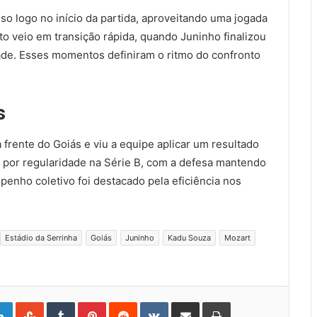
so logo no início da partida, aproveitando uma jogada
o veio em transição rápida, quando Juninho finalizou
de. Esses momentos definiram o ritmo do confronto
s
 frente do Goiás e viu a equipe aplicar um resultado
ca por regularidade na Série B, com a defesa mantendo
penho coletivo foi destacado pela eficiência nos
Estádio da Serrinha
Goiás
Juninho
Kadu Souza
Mozart
gle+
LinkedIn
StumbleUpon
Tumblr
Pinterest
Reddit
VKontakte
Share
Print
via