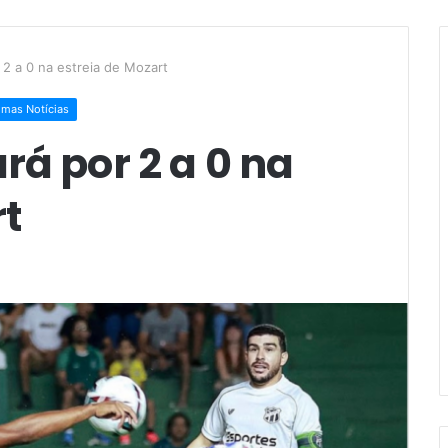
2 a 0 na estreia de Mozart
imas Notícias
rá por 2 a 0 na
rt