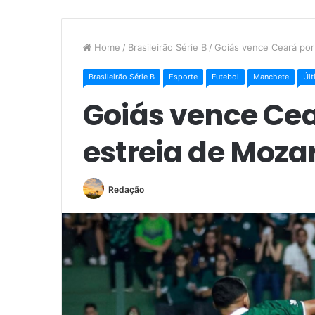
Home
/
Brasileirão Série B
/
Goiás vence Ceará por 
Brasileirão Série B
Esporte
Futebol
Manchete
Últ
Goiás vence Cea
estreia de Moza
Redação