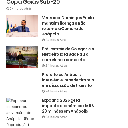
Copa Goiás Sub-20
24 horas Atrás
Vereador Domingos Paula
mantém licença e não
retorna à Câmara de
Anápolis
24 horas Atrás
Pré-estreia de Colegas e o
Herdeiro lota São Paulo
com elenco completo
24 horas Atrás
Prefeito de Anápolis
intervém e impede tiroteio
em discussão de trânsito
24 horas Atrás
Expoana 2026 gera
impacto econômico de R$
23 milhões em Anápolis
24 horas Atrás