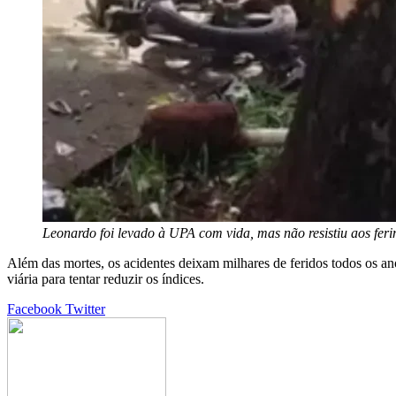
Leonardo foi levado à UPA com vida, mas não resistiu aos fe
Além das mortes, os acidentes deixam milhares de feridos todos os a
viária para tentar reduzir os índices.
Google+
LinkedIn
StumbleUpon
Tumblr
Pinterest
Reddit
VKontakte
Share
Print
Facebook
Twitter
via
Email