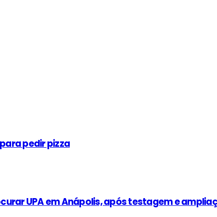
para pedir pizza
curar UPA em Anápolis, após testagem e ampliaç