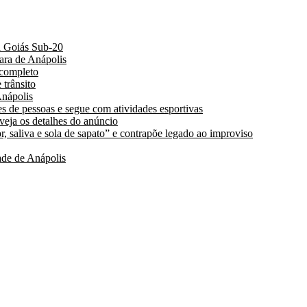
a Goiás Sub-20
ara de Anápolis
 completo
 trânsito
nápolis
s de pessoas e segue com atividades esportivas
 veja os detalhes do anúncio
, saliva e sola de sapato” e contrapõe legado ao improviso
de de Anápolis