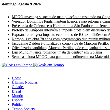
domingo, agosto 9 2026
Últimas Notícias
MPGO investiga suspeita de manipulação de resultado na Cop
Vereador Domingos Paula mantém licença e não retorna à Câm
Pré-estreia de Colegas e o Herdeiro lota São Paulo com elenco
Prefeito de Anápolis intervém e impede tiroteio em discussão de
Expoana 2026 gera impacto econômico de R$ 23 milhões em A
Nerópolis celebra 78 anos com programação que reuniu milhare
Jacqueline Zaiden é oficializada como vice de Marconi Perillo;
Oficializado candidato, Marconi Perillo pede campanha de “suor
Lari Mundim lança romance “mata de dentro” em Goiânia
Semusa aciona MPGO para garantir atendimentos na Maternida
Home
Últimas Notícias
Cidades
Brasil
Mundo
Esporte
Política
Tempo Society