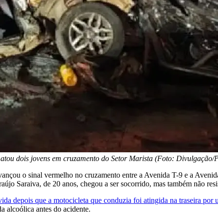
tou dois jovens em cruzamento do Setor Marista (Foto: Divulgação/Po
avançou o sinal vermelho no cruzamento entre a Avenida T-9 e a Avenid
o Saraiva, de 20 anos, chegou a ser socorrido, mas também não resis
 vida depois que a motocicleta que conduzia foi atingida na traseira po
da alcoólica antes do acidente.