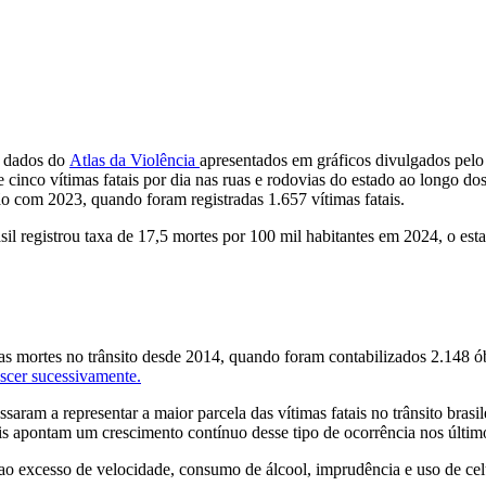
o dados do
Atlas da Violência
apresentados em gráficos divulgados pelo 
inco vítimas fatais por dia nas ruas e rodovias do estado ao longo d
o com 2023, quando foram registradas 1.657 vítimas fatais.
registrou taxa de 17,5 mortes por 100 mil habitantes em 2024, o estad
mortes no trânsito desde 2014, quando foram contabilizados 2.148 óbi
escer sucessivamente.
ssaram a representar a maior parcela das vítimas fatais no trânsito bra
s apontam um crescimento contínuo desse tipo de ocorrência nos últim
ao excesso de velocidade, consumo de álcool, imprudência e uso de celu