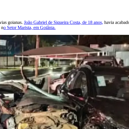
vias goianas.
João Gabriel de Siqueira Costa, de 18 anos,
havia acabado
 n
o Setor Marista, em Goiânia.