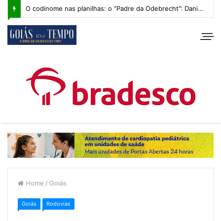
O codinome nas planilhas: o “Padre da Odebrecht”: Daniel Vilela e os bastidores de 2014
Home
/
Goiás
Goiás
Rodovias