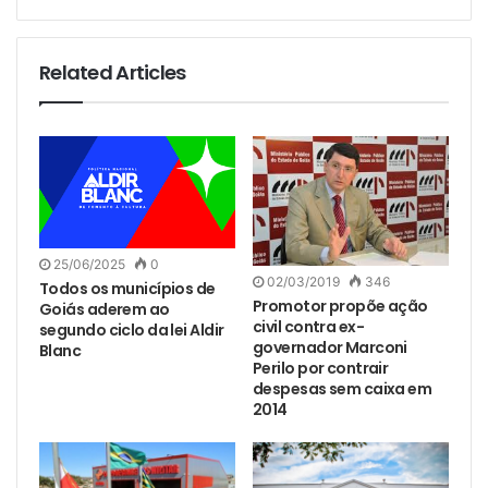
Related Articles
25/06/2025
0
02/03/2019
346
Todos os municípios de
Promotor propõe ação
Goiás aderem ao
civil contra ex-
segundo ciclo da lei Aldir
governador Marconi
Blanc
Perilo por contrair
despesas sem caixa em
2014