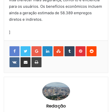
para os usuários. Os benefícios econômicos incluem
ainda a geração estimada de 58.389 empregos
diretos e indiretos.
]
Google+
LinkedIn
StumbleUpon
Tumblr
Pinterest
Reddit
VKontakte
Share
Print
via
Email
Redação