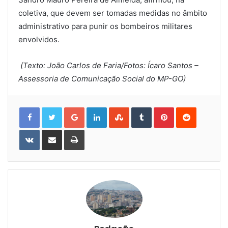
coletiva, que devem ser tomadas medidas no âmbito
administrativo para punir os bombeiros militares
envolvidos.
(Texto: João Carlos de Faria/Fotos: Ícaro Santos –
Assessoria de Comunicação Social do MP-GO)
Google+
LinkedIn
StumbleUpon
Tumblr
Pinterest
Reddit
VKontakte
Share
Print
via
Email