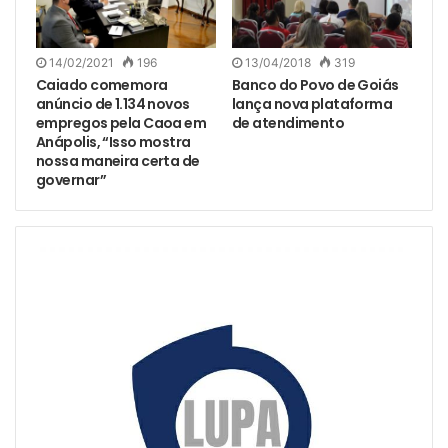
14/02/2021
196
13/04/2018
319
Caiado comemora
Banco do Povo de Goiás
anúncio de 1.134 novos
lança nova plataforma
empregos pela Caoa em
de atendimento
Anápolis, “Isso mostra
nossa maneira certa de
governar”