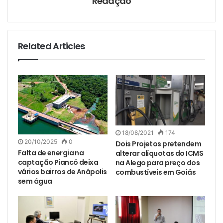
Redação
Related Articles
18/08/2021
174
20/10/2025
0
Dois Projetos pretendem
Falta de energia na
alterar alíquotas do ICMS
captação Piancó deixa
na Alego para preço dos
vários bairros de Anápolis
combustíveis em Goiás
sem água