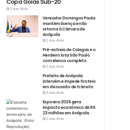
Copa Goiás Sub-20
2 dias Atrás
Vereador Domingos Paula
mantém licença e não
retorna à Câmara de
Anápolis
2 dias Atrás
Pré-estreia de Colegas e o
Herdeiro lota São Paulo
com elenco completo
2 dias Atrás
Prefeito de Anápolis
intervém e impede tiroteio
em discussão de trânsito
2 dias Atrás
Expoana 2026 gera
impacto econômico de R$
23 milhões em Anápolis
2 dias Atrás