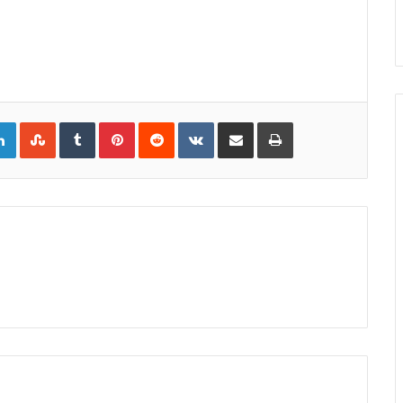
gle+
LinkedIn
StumbleUpon
Tumblr
Pinterest
Reddit
VKontakte
Share
Print
via
Email