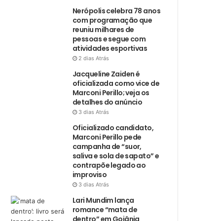
Nerópolis celebra 78 anos
com programação que
reuniu milhares de
pessoas e segue com
atividades esportivas
2 dias Atrás
Jacqueline Zaiden é
oficializada como vice de
Marconi Perillo; veja os
detalhes do anúncio
3 dias Atrás
Oficializado candidato,
Marconi Perillo pede
campanha de “suor,
saliva e sola de sapato” e
contrapõe legado ao
improviso
3 dias Atrás
Lari Mundim lança
romance “mata de
dentro” em Goiânia