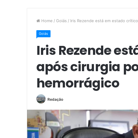
Home
/
Goiás
/
Iris Rezende está em estado crític
Goiás
Iris Rezende est
após cirurgia p
hemorrágico
Redação