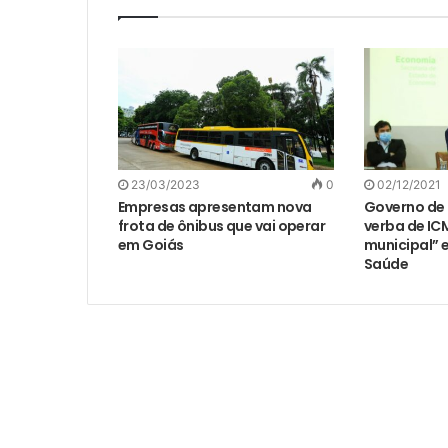
23/03/2023
0
02/12/2021
Empresas apresentam nova
Governo de 
frota de ônibus que vai operar
verba de I
em Goiás
municipal” 
Saúde