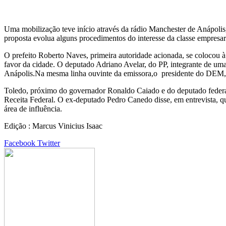
Uma mobilização teve início através da rádio Manchester de Anápolis,
proposta evolua alguns procedimentos do interesse da classe empresa
O prefeito Roberto Naves, primeira autoridade acionada, se colocou à 
favor da cidade. O deputado Adriano Avelar, do PP, integrante de um
Anápolis.Na mesma linha ouvinte da emissora,o presidente do DEM, C
Toledo, próximo do governador Ronaldo Caiado e do deputado federal
Receita Federal. O ex-deputado Pedro Canedo disse, em entrevista, q
área de influência.
Edição : Marcus Vinicius Isaac
Google+
LinkedIn
StumbleUpon
Tumblr
Pinterest
Reddit
VKontakte
Share
Print
Facebook
Twitter
via
Email