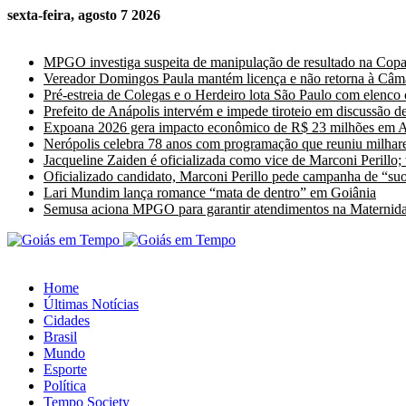
sexta-feira, agosto 7 2026
Últimas Notícias
MPGO investiga suspeita de manipulação de resultado na Cop
Vereador Domingos Paula mantém licença e não retorna à Câm
Pré-estreia de Colegas e o Herdeiro lota São Paulo com elenco
Prefeito de Anápolis intervém e impede tiroteio em discussão de
Expoana 2026 gera impacto econômico de R$ 23 milhões em A
Nerópolis celebra 78 anos com programação que reuniu milhare
Jacqueline Zaiden é oficializada como vice de Marconi Perillo;
Oficializado candidato, Marconi Perillo pede campanha de “suor
Lari Mundim lança romance “mata de dentro” em Goiânia
Semusa aciona MPGO para garantir atendimentos na Maternida
Home
Últimas Notícias
Cidades
Brasil
Mundo
Esporte
Política
Tempo Society