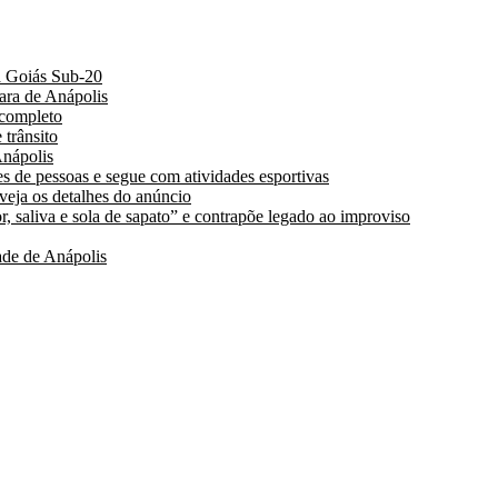
a Goiás Sub-20
ara de Anápolis
 completo
 trânsito
nápolis
s de pessoas e segue com atividades esportivas
 veja os detalhes do anúncio
, saliva e sola de sapato” e contrapõe legado ao improviso
de de Anápolis