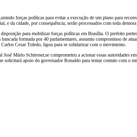
unindo forças políticas para evitar a execução de um plano para recon
rial, e da cidade, por consequência, serão processados com toda demor
disposição para mobilizar forças políticas em Brasília. O prefeito pret
a bancada formada por 40 parlamentares, assumiu compromisso de atuar
arlos Cesar Toledo, ligou para se solidarizar com o movimento.
 José Mário Schirener,se comprometeu a acionar essas autoridades em 
ue solicitará apoio do governador Ronaldo para tentar contato com o m