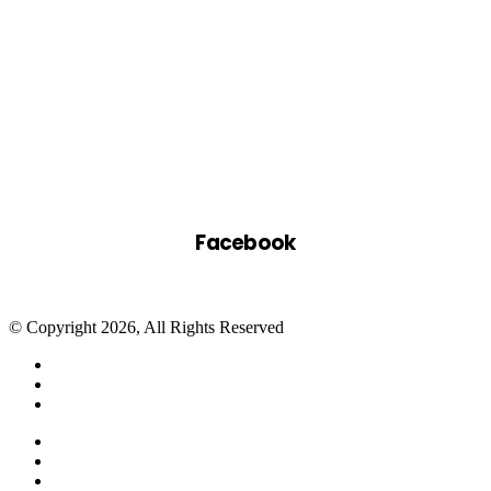
Facebook
© Copyright 2026, All Rights Reserved
Facebook
Twitter
WhatsApp
Telegram
Close