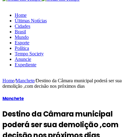
Home
Últimas Notícias
Cidades
Brasil
Mundo
Esporte
Política
Tempo Society
Anuncie
Expediente
Home
/
Manchete
/
Destino da Câmara municipal poderá ser sua
demolição ,com decisão nos próximos dias
Manchete
Destino da Câmara municipal
poderá ser sua demolição ,com
decisão nos próximos dias