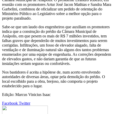
reunião com os promotores Artur José Jacon Mathias e Sandra Mara
Garbelini, combinou de oficializar um pedido de orientação do
Ministério Público ao Legislativo sobre a melhor opção para o
projeto paralisado.
Sabe-se que um laudo dos engenheiros que auxiliam os promotores
indica que a construção do prédio da Câmara Municipal de
Anápolis, em que pesem os mais de R$ 7 milhões investidos, tem
falhas graves que dependerão de muitos investimentos para serem
corrigidas. Infiltrações, um fosso de elevador alagado, falta de
ventilação e de iluminação natural são alguns dos tantos problemas
enumerados por uma equipe de engenharia. As correções dependem
de elevados gastos, e não dariam garantia de que as futuras
instalações seriam seguras ou confortáveis.
Nos bastidores é aceita a hipótese de, num acerto envolvendo
autoridades de diversas áreas, optar pela demolição do prédio. O
local escolhido para a obra, brejoso, não comporta o projeto
estabelecido para o lugar.
Edição: Marcus Vinicius Isaac
Google+
LinkedIn
StumbleUpon
Tumblr
Pinterest
Reddit
VKontakte
Share
Print
Facebook
Twitter
via
Email