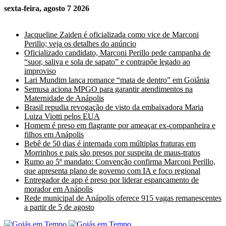
sexta-feira, agosto 7 2026
Últimas Notícias
Jacqueline Zaiden é oficializada como vice de Marconi
Perillo; veja os detalhes do anúncio
Oficializado candidato, Marconi Perillo pede campanha de
“suor, saliva e sola de sapato” e contrapõe legado ao
improviso
Lari Mundim lança romance “mata de dentro” em Goiânia
Semusa aciona MPGO para garantir atendimentos na
Maternidade de Anápolis
Brasil repudia revogação de visto da embaixadora Maria
Luiza Viotti pelos EUA
Homem é preso em flagrante por ameaçar ex-companheira e
filhos em Anápolis
Bebê de 50 dias é internada com múltiplas fraturas em
Morrinhos e pais são presos por suspeita de maus-tratos
Rumo ao 5º mandato: Convenção confirma Marconi Perillo,
que apresenta plano de governo com IA e foco regional
Entregador de app é preso por liderar espancamento de
morador em Anápolis
Rede municipal de Anápolis oferece 915 vagas remanescentes
a partir de 5 de agosto