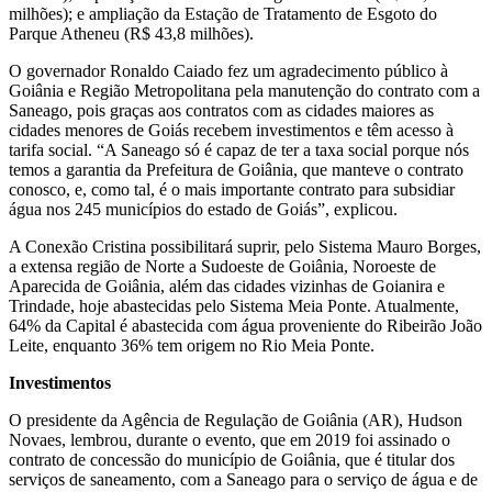
milhões); e ampliação da Estação de Tratamento de Esgoto do
Parque Atheneu (R$ 43,8 milhões).
O governador Ronaldo Caiado fez um agradecimento público à
Goiânia e Região Metropolitana pela manutenção do contrato com a
Saneago, pois graças aos contratos com as cidades maiores as
cidades menores de Goiás recebem investimentos e têm acesso à
tarifa social. “A Saneago só é capaz de ter a taxa social porque nós
temos a garantia da Prefeitura de Goiânia, que manteve o contrato
conosco, e, como tal, é o mais importante contrato para subsidiar
água nos 245 municípios do estado de Goiás”, explicou.
A Conexão Cristina possibilitará suprir, pelo Sistema Mauro Borges,
a extensa região de Norte a Sudoeste de Goiânia, Noroeste de
Aparecida de Goiânia, além das cidades vizinhas de Goianira e
Trindade, hoje abastecidas pelo Sistema Meia Ponte. Atualmente,
64% da Capital é abastecida com água proveniente do Ribeirão João
Leite, enquanto 36% tem origem no Rio Meia Ponte.
Investimentos
O presidente da Agência de Regulação de Goiânia (AR), Hudson
Novaes, lembrou, durante o evento, que em 2019 foi assinado o
contrato de concessão do município de Goiânia, que é titular dos
serviços de saneamento, com a Saneago para o serviço de água e de