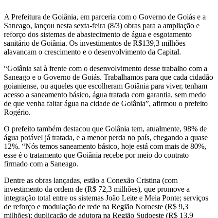
A Prefeitura de Goiânia, em parceria com o Governo de Goiás e a
Saneago, lançou nesta sexta-feira (8/3) obras para a ampliação e
reforço dos sistemas de abastecimento de água e esgotamento
sanitário de Goiânia. Os investimentos de R$139,3 milhões
alavancam o crescimento e o desenvolvimento da Capital.
“Goiânia sai à frente com o desenvolvimento desse trabalho com a
Saneago e o Governo de Goiás. Trabalhamos para que cada cidadão
goianiense, ou aqueles que escolheram Goiânia para viver, tenham
acesso a saneamento básico, água tratada com garantia, sem medo
de que venha faltar água na cidade de Goiânia”, afirmou o prefeito
Rogério.
O prefeito também destacou que Goiânia tem, atualmente, 98% de
água potável já tratada, e a menor perda no país, chegando a quase
12%. “Nós temos saneamento básico, hoje está com mais de 80%,
esse é o tratamento que Goiânia recebe por meio do contrato
firmado com a Saneago.
Dentre as obras lançadas, estão a Conexão Cristina (com
investimento da ordem de (R$ 72,3 milhões), que promove a
integração total entre os sistemas João Leite e Meia Ponte; serviços
de reforço e modulação de rede na Região Noroeste (R$ 9,3
milhões); duplicação de adutora na Região Sudoeste (R$ 13,9