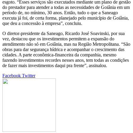
esgoto. “Esses serviços são executados mediante um plano de gestão
do prestador para atender a todas as necessidades de Goiânia em um
período de, no mínimo, 30 anos. Então, tudo o que a Saneago
executa já foi, de certa forma, planejado pelo município de Goiânia,
que deu a concessão à empresa”, concluiu.
O diretor-presidente da Saneago, Ricardo José Soavinski, por sua
vez, destacou que os investimentos permitem a expansão do
atendimento não só em Goiânia, mas na Região Metropolitana. “São
obras para dar segurança hídrica e acompanhar o crescimento das
cidades. A parte econômica-financeira da companhia, mesmo
fazendo investimentos recordes nesses anos, tem todas as condições
de fazer mais investimentos daqui pra frente”, assinalou.
Google+
LinkedIn
StumbleUpon
Tumblr
Pinterest
Reddit
VKontakte
Share
Print
Facebook
Twitter
via
Email