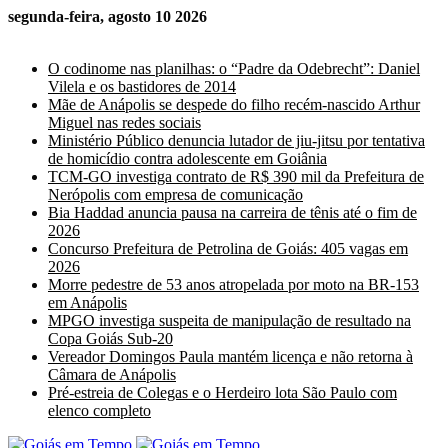
segunda-feira, agosto 10 2026
Últimas Notícias
O codinome nas planilhas: o “Padre da Odebrecht”: Daniel
Vilela e os bastidores de 2014
Mãe de Anápolis se despede do filho recém-nascido Arthur
Miguel nas redes sociais
Ministério Público denuncia lutador de jiu-jitsu por tentativa
de homicídio contra adolescente em Goiânia
TCM-GO investiga contrato de R$ 390 mil da Prefeitura de
Nerópolis com empresa de comunicação
Bia Haddad anuncia pausa na carreira de tênis até o fim de
2026
Concurso Prefeitura de Petrolina de Goiás: 405 vagas em
2026
Morre pedestre de 53 anos atropelada por moto na BR-153
em Anápolis
MPGO investiga suspeita de manipulação de resultado na
Copa Goiás Sub-20
Vereador Domingos Paula mantém licença e não retorna à
Câmara de Anápolis
Pré-estreia de Colegas e o Herdeiro lota São Paulo com
elenco completo