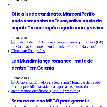
Oficializado candidato, Marconi Perillo
pede campanha de “suor, saliva e sola de
sapato” e contrapõe legado ao improviso
3 dias Atrás
Lari Mundim lança romance “mata de
dentro” em Goiânia
3 dias Atrás
Semusa aciona MPGO para garantir