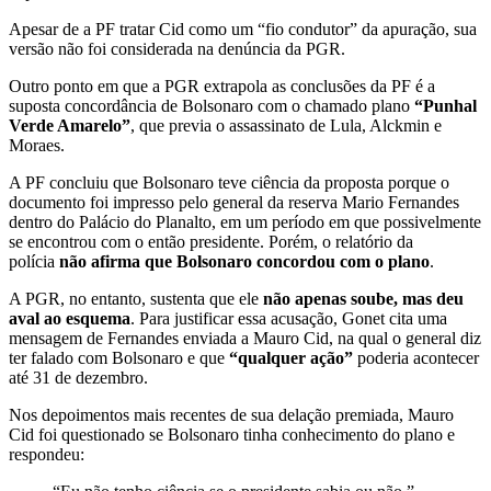
Apesar de a PF tratar Cid como um “fio condutor” da apuração, sua
versão não foi considerada na denúncia da PGR.
Outro ponto em que a PGR extrapola as conclusões da PF é a
suposta concordância de Bolsonaro com o chamado plano
“Punhal
Verde Amarelo”
, que previa o assassinato de Lula, Alckmin e
Moraes.
A PF concluiu que Bolsonaro teve ciência da proposta porque o
documento foi impresso pelo general da reserva Mario Fernandes
dentro do Palácio do Planalto, em um período em que possivelmente
se encontrou com o então presidente. Porém, o relatório da
polícia
não afirma que Bolsonaro concordou com o plano
.
A PGR, no entanto, sustenta que ele
não apenas soube, mas deu
aval ao esquema
. Para justificar essa acusação, Gonet cita uma
mensagem de Fernandes enviada a Mauro Cid, na qual o general diz
ter falado com Bolsonaro e que
“qualquer ação”
poderia acontecer
até 31 de dezembro.
Nos depoimentos mais recentes de sua delação premiada, Mauro
Cid foi questionado se Bolsonaro tinha conhecimento do plano e
respondeu: