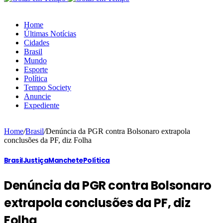
Home
Últimas Notícias
Cidades
Brasil
Mundo
Esporte
Política
Tempo Society
Anuncie
Expediente
Home
/
Brasil
/
Denúncia da PGR contra Bolsonaro extrapola
conclusões da PF, diz Folha
Brasil
Justiça
Manchete
Política
Denúncia da PGR contra Bolsonaro
extrapola conclusões da PF, diz
Folha