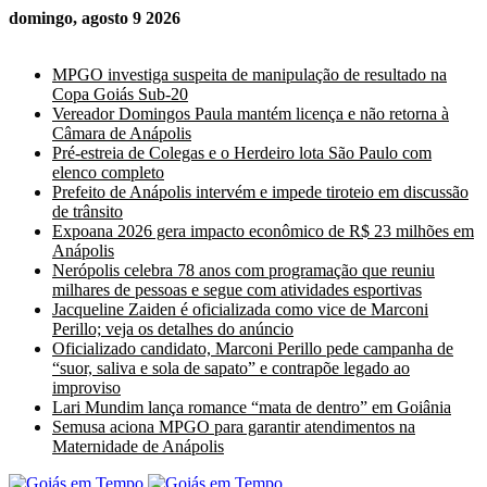
domingo, agosto 9 2026
Últimas Notícias
MPGO investiga suspeita de manipulação de resultado na
Copa Goiás Sub-20
Vereador Domingos Paula mantém licença e não retorna à
Câmara de Anápolis
Pré-estreia de Colegas e o Herdeiro lota São Paulo com
elenco completo
Prefeito de Anápolis intervém e impede tiroteio em discussão
de trânsito
Expoana 2026 gera impacto econômico de R$ 23 milhões em
Anápolis
Nerópolis celebra 78 anos com programação que reuniu
milhares de pessoas e segue com atividades esportivas
Jacqueline Zaiden é oficializada como vice de Marconi
Perillo; veja os detalhes do anúncio
Oficializado candidato, Marconi Perillo pede campanha de
“suor, saliva e sola de sapato” e contrapõe legado ao
improviso
Lari Mundim lança romance “mata de dentro” em Goiânia
Semusa aciona MPGO para garantir atendimentos na
Maternidade de Anápolis