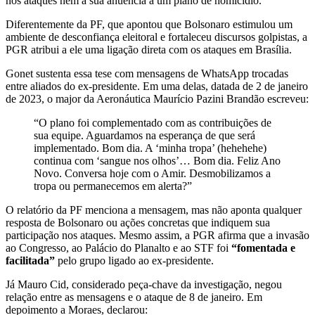
nos ataques nem a sua anuência a um plano de homicídio.
Diferentemente da PF, que apontou que Bolsonaro estimulou um
ambiente de desconfiança eleitoral e fortaleceu discursos golpistas, a
PGR atribui a ele uma ligação direta com os ataques em Brasília.
Gonet sustenta essa tese com mensagens de WhatsApp trocadas
entre aliados do ex-presidente. Em uma delas, datada de 2 de janeiro
de 2023, o major da Aeronáutica Maurício Pazini Brandão escreveu:
“O plano foi complementado com as contribuições de
sua equipe. Aguardamos na esperança de que será
implementado. Bom dia. A ‘minha tropa’ (hehehehe)
continua com ‘sangue nos olhos’… Bom dia. Feliz Ano
Novo. Conversa hoje com o Amir. Desmobilizamos a
tropa ou permanecemos em alerta?”
O relatório da PF menciona a mensagem, mas não aponta qualquer
resposta de Bolsonaro ou ações concretas que indiquem sua
participação nos ataques. Mesmo assim, a PGR afirma que a invasão
ao Congresso, ao Palácio do Planalto e ao STF foi
“fomentada e
facilitada”
pelo grupo ligado ao ex-presidente.
Já Mauro Cid, considerado peça-chave da investigação, negou
relação entre as mensagens e o ataque de 8 de janeiro. Em
depoimento a Moraes, declarou: