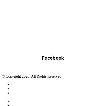
Facebook
© Copyright 2026, All Rights Reserved
Facebook
Twitter
WhatsApp
Telegram
Close