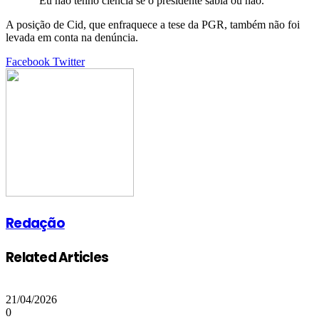
“Eu não tenho ciência se o presidente sabia ou não.”
A posição de Cid, que enfraquece a tese da PGR, também não foi
levada em conta na denúncia.
Google+
LinkedIn
StumbleUpon
Tumblr
Pinterest
Reddit
VKontakte
Share
Print
Facebook
Twitter
via
Email
Redação
Related Articles
21/04/2026
0