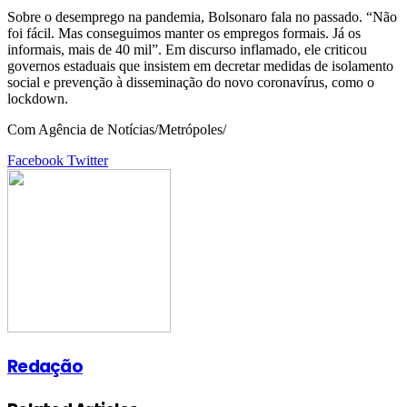
Sobre o desemprego na pandemia, Bolsonaro fala no passado. “Não
foi fácil. Mas conseguimos manter os empregos formais. Já os
informais, mais de 40 mil”. Em discurso inflamado, ele criticou
governos estaduais que insistem em decretar medidas de isolamento
social e prevenção à disseminação do novo coronavírus, como o
lockdown.
Com Agência de Notícias/Metrópoles/
Google+
LinkedIn
StumbleUpon
Tumblr
Pinterest
Reddit
VKontakte
Share
Print
Facebook
Twitter
via
Email
Redação