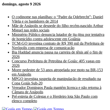
domingo, agosto 9 2026
Últimas Notícias
O codinome nas planilhas: o “Padre da Odebrecht”: Daniel
Vilela e os bastidores de 2014
Mãe de Anápolis se despede do filho recém-nascido Arthur
Miguel nas redes sociais
Ministério Público denuncia lutador de jiu-jitsu por tentativa
de homicídio contra adolescente em Goiânia
TCM-GO investiga contrato de R$ 390 mil da Prefeitura de
Nerópolis com empresa de comunicação
Bia Haddad anuncia pausa na carreira de tênis até o fim de
2026
Concurso Prefeitura de Petrolina de Goiás: 405 vagas em
2026
Morre pedestre de 53 anos atropelada por moto na BR-153
em Anápolis
MPGO investiga suspeita de manipulação de resultado na
Copa Goiás Sub-20
Vereador Domingos Paula mantém licença e não retorna à
Câmara de Anápolis
Pré-estreia de Colegas e o Herdeiro lota São Paulo com
elenco completo