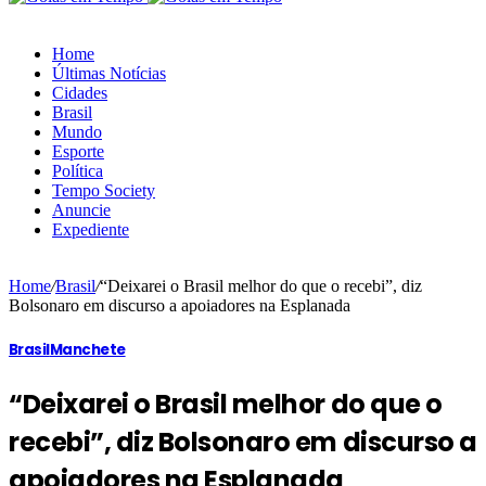
Home
Últimas Notícias
Cidades
Brasil
Mundo
Esporte
Política
Tempo Society
Anuncie
Expediente
Home
/
Brasil
/
“Deixarei o Brasil melhor do que o recebi”, diz
Bolsonaro em discurso a apoiadores na Esplanada
Brasil
Manchete
“Deixarei o Brasil melhor do que o
recebi”, diz Bolsonaro em discurso a
apoiadores na Esplanada