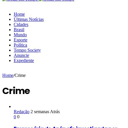
Home
Últimas Notícias
Cidades
Brasil
Mundo
Esporte
Política
Tempo Society
Anuncie
Expediente
Home
/
Crime
Crime
Redação
2 semanas Atrás
0
0