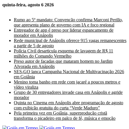
quinta-feira, agosto 6 2026
Últimas Notícias
Rumo ao 5º mandato: Convenção confirma Marconi Perillo,
que apresenta plano de governo com IA e foco regional
Entregador de app é preso por liderar espancamento de
morador em Anápolis
Rede municipal de Anápolis oferece 915 vagas remanescentes
a partir de 5 de agosto
Polícia Civil desarticula esquema de lavagem de R$ 11
milhões do Comando Vermelho
Preso autor de facadas que mataram homem no Jardim
Alvorada em Anápolis
SES-GO lança Campanha Nacional de Multivacinação 2026
em Goiânia
Menino toma banho em rede com jacaré a poucos metros e
vídeo viraliza
Grupo de 30 entregadores invade casa em Anápolis e agride
morador
Quinta no Cinema em Anápolis abre programação de agosto
com exibição gratuita do curta “Verde Maduro”
Pela primeira vez em Goiânia, superprodução cristã
transforma o picadeiro em palco de fé, música e emoção