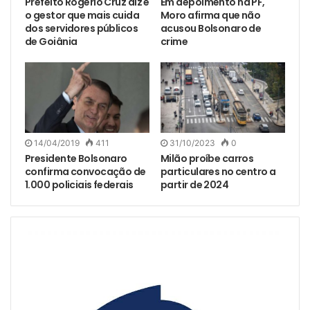
Prefeito Rogério Cruz diz é
Em depoimento na PF,
o gestor que mais cuida
Moro afirma que não
dos servidores públicos
acusou Bolsonaro de
de Goiânia
crime
14/04/2019
411
31/10/2023
0
Presidente Bolsonaro
Milão proíbe carros
confirma convocação de
particulares no centro a
1.000 policiais federais
partir de 2024