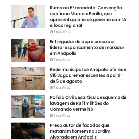
Rumo ao 5º mandato: Convenção
confirma Marconi Perillo, que
apresenta plano de governo com IA
e foco regional
1 dia Atrás
Entregador de app é preso por
liderar espancamento de morador
em Anápolis
1 dia Atrás
Rede municipal de Anápolis oferece
915 vagas remanescentes a partir
de 5 de agosto
1 dia Atrás
Polícia Civil desarticula esquema de
lavagem de R$ 11 milhões do
Comando Vermelho
1 dia Atrás
Preso autor de facadas que
mataram homem no Jardim
Alvorada em Anápolis