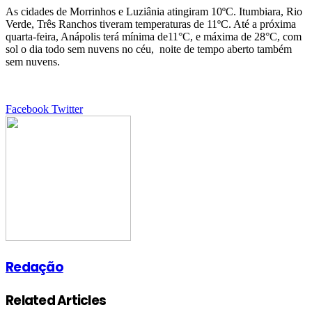
As cidades de Morrinhos e Luziânia atingiram 10ºC. Itumbiara, Rio
Verde, Três Ranchos tiveram temperaturas de 11ºC. Até a próxima
quarta-feira, Anápolis terá mínima de11°C, e máxima de 28°C, com
sol o dia todo sem nuvens no céu, noite de tempo aberto também
sem nuvens.
Google+
LinkedIn
StumbleUpon
Tumblr
Pinterest
Reddit
VKontakte
Share
Print
Facebook
Twitter
via
Email
Redação
Related Articles