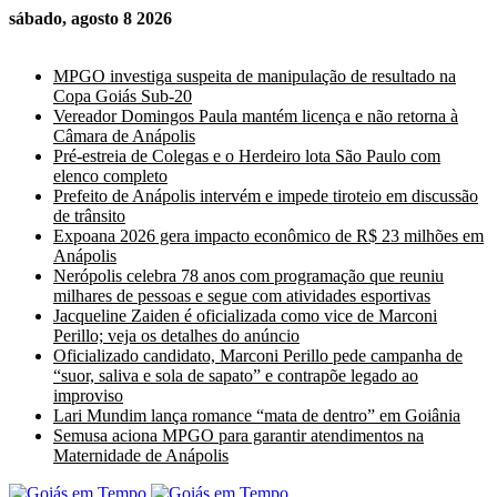
sábado, agosto 8 2026
Últimas Notícias
MPGO investiga suspeita de manipulação de resultado na
Copa Goiás Sub-20
Vereador Domingos Paula mantém licença e não retorna à
Câmara de Anápolis
Pré-estreia de Colegas e o Herdeiro lota São Paulo com
elenco completo
Prefeito de Anápolis intervém e impede tiroteio em discussão
de trânsito
Expoana 2026 gera impacto econômico de R$ 23 milhões em
Anápolis
Nerópolis celebra 78 anos com programação que reuniu
milhares de pessoas e segue com atividades esportivas
Jacqueline Zaiden é oficializada como vice de Marconi
Perillo; veja os detalhes do anúncio
Oficializado candidato, Marconi Perillo pede campanha de
“suor, saliva e sola de sapato” e contrapõe legado ao
improviso
Lari Mundim lança romance “mata de dentro” em Goiânia
Semusa aciona MPGO para garantir atendimentos na
Maternidade de Anápolis