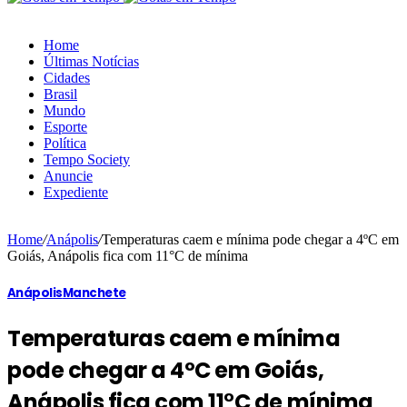
Home
Últimas Notícias
Cidades
Brasil
Mundo
Esporte
Política
Tempo Society
Anuncie
Expediente
Home
/
Anápolis
/
Temperaturas caem e mínima pode chegar a 4ºC em
Goiás, Anápolis fica com 11°C de mínima
Anápolis
Manchete
Temperaturas caem e mínima
pode chegar a 4ºC em Goiás,
Anápolis fica com 11°C de mínima